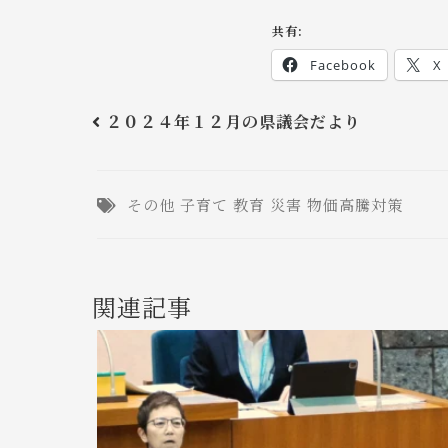
共有:
Facebook
X
２０２４年１２月の県議会だより
その他
子育て
教育
災害
物価高騰対策
関連記事