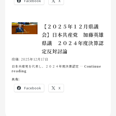
Facebook
X
年
議
２
主
月
な
県
議
議
案・
【２０２５年１２月県議
会】
請
日
願
会】日本共産党 加藤英雄
本
へ
共
の
県議 ２０２４年度決算認
産
討
党
論
定反対討論
加
藤
投稿: 2025年12月17日
英
日本共産党を代表し、２０２４年度決算認定 …
Continue
雄
【２
reading
県
０
議
共有:
２
代
５
表
Facebook
X
年
質
１
問
２
月
県
議