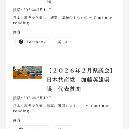
論
丸
山
投稿: 2026年3月14日
慎
日本共産党を代表し、議案、請願の主なもの …
Continue
一
【２
reading
県
０
議
共有:
２
一
６
般
Facebook
X
年
質
２
問
月
県
議
【２０２６年２月県議会】
会】
日
日本共産党 加藤英雄県
本
共
議 代表質問
産
党
投稿: 2026年2月19日
浅
野
日本共産党を代表し知事に質問します。 …
Continue
【２
ふ
reading
０
み
共有:
２
子
６
県