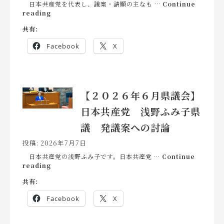
日本共産党を代表し、議案・請願の主なも …
Continue
【２
reading
０
共有:
２
６
Facebook
X
年
６
月
県
議
【２０２６年６月県議会】
会】
日
日本共産党 浅野ふみ子県
本
共
議 発議案への討論
産
党
投稿: 2026年7月7日
加
藤
日本共産党の浅野ふみ子です。日本共産党 …
Continue
【２
英
reading
０
雄
共有:
２
県
６
議
Facebook
X
年
主
６
な
月
議