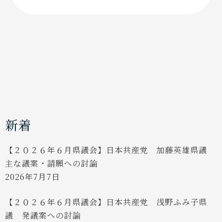
会】
日
本
共
産
党
加
藤
英
雄
県
議
２
０
新着
２
４
年
【２０２６年６月県議会】日本共産党 加藤英雄県議
度
主な議案・請願への討論
決
算
2026年7月7日
認
定
反
【２０２６年６月県議会】日本共産党 浅野ふみ子県
対
議 発議案への討論
討