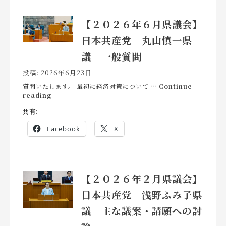
県
案・
議
請
【２０２６年６月県議会】
会】
願
日
へ
日本共産党 丸山慎一県
本
の
共
討
議 一般質問
産
論
党
投稿: 2026年6月23日
浅
野
質問いたします。 最初に経済対策について …
Continue
【２
ふ
reading
０
み
共有:
２
子
６
県
Facebook
X
年
議
６
発
月
議
県
案
議
へ
【２０２６年２月県議会】
会】
の
日
討
日本共産党 浅野ふみ子県
本
論
共
議 主な議案・請願への討
産
党