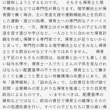
に緩和しようとするものです。
そもそも保育士と理
学療法士などでは専門性が異なります。理学療法士が保
育園で働く場合、主に発達支援や運動機能向上を目的と
した運動・遊びの指導、保育士への専門的なアドバイス
を行います。一方、保育士はゼロ歳児からの子どもの発
達を促す遊びや学びなど、一人ひとりに合わせた保育計
画を作成し保障する専門家です。保育士が足りないから
と言って、専門性の異なる理学療法士などをみなし保育
士とする数合わせなどすべきではありません。
保育
士不足のそもそもの原因は、他産業と比べても著しく低
い給与水準や、保育士一人でたくさんの子供を見なけれ
ばならない配置基準の不十分さなど、保育士として働き
たくても働こうと思えない労働環境の劣悪さにあり、長
年「基準緩和」と「詰め込み」で、公的責任を投げ捨て
民間・企業頼みの安上がりな保育を推進してきた自民党
政治によるものです。
いまやるべきは、配置基準の
緩和などではなく、政治の責任で保育士の確保とそのた
めの処遇改善を行い、すべての子どもたちに質の高い保