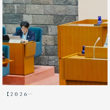
【２０２６…