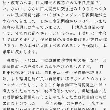
祉・教育の水準、巨大開発の傷跡である不良資産でし
た。なのに、さらに巨大開発に突き進み１０００ヘクタ
ールに及ぶ東葛北部・つくばエクスプレス沿線開発が進
められてきました。しかし事業開始から３０年、いまだ
終息の見通しは立っていません。
土地造成事業の復
活で、また同じ道を進もうというのか。千葉県は土木会
社ではありません。住民福祉の増進を掲げる地方自治体
であり、その本分に立脚すべきであることを強調し、本
議案に反対します。
議案第１７号は、自動車税環境性能割の廃止など、県
税条例改正の専決処分の承認を求めるものです。
自
動車税環境性能割は、自動車ユーザーが自動車取得の
際、より環境性能が良い自動車に移行させるためのイン
センティブとして、２０１９年自動車取得税廃止に伴い
導入されたものです。取得段階において、環境性能に応
じ段階的な課税を行うことができるため政策目的にも効
果的なものでした。
今回の廃止の理由を、「米国関
税措置がわが国の自動車産業に及ぼす影響を緩和し、国