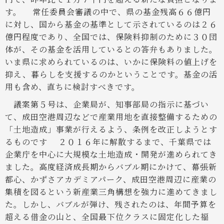
す。
常任委員会審議の中で、県の基金残高６６億円
に対し、国から基金の基準として示されているのは２６
億円程度であり、全国では、保険料抑制のために３０団
体が、その基金を活用しているとの答弁もありました。
いま県に求められているのは、いかに保険料の値上げを
抑え、暮らしを支援するのかということです。基金の活
用も含め、直ちに検討すべきです。
議案第５号は、企業局が、知事部局の指示に基づい
て、成田空港周辺などで産業用地を直接整備するための
「土地造成」事業が行えるよう、条例を改正しようとす
るものです
２０１６年に解散するまで、千葉県では
企業庁を中心に大規模な土地造成・開発が進められてき
ました。高度経済成長期からバブル期にかけて、幕張新
都心、かずさアカデミアパーク、成田空港周辺に産業の
集積を図るという新産業三角構想を強力に進めてきまし
た。しかし、バブルが弾け、残されたのは、年間予算を
超える借金の山と、全国最下位クラスに固定化した福