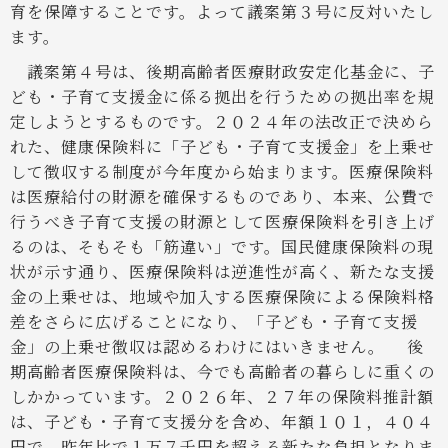
育を保障することです。よって議案第３号に反対いたし
ます。
議案第４号は、後期高齢者医療財政安定化基金に、子
ども・子育て支援金に係る拠出を行うための拠出率を規
定しようとするものです。２０２４年の法改正で決めら
れた、健康保険料に「子ども・子育て支援金」を上乗せ
して徴収する制度が今年度から始まります。医療保険料
は医療給付の財源を確保するものであり、本来、公費で
行うべき子育て支援の財源として医療保険料を引き上げ
るのは、そもそも「筋違い」です。国民健康保険料の現
状が示す通り、医療保険料は逆進性が高く、新たな支援
金の上乗せは、地域や加入する医療保険による保険料格
差をさらに広げることになり、「子ども・子育て支援
金」の上乗せ徴収は認めるわけにはいきません。
後
期高齢者医療保険料は、今でも高齢者の暮らしに重くの
しかかっています。２０２６年、２７年の保険料推計額
は、子ども・子育て支援分を含め、年額１０１，４０４
円で、昨年比で１万７千円を超える新たな負担となりま