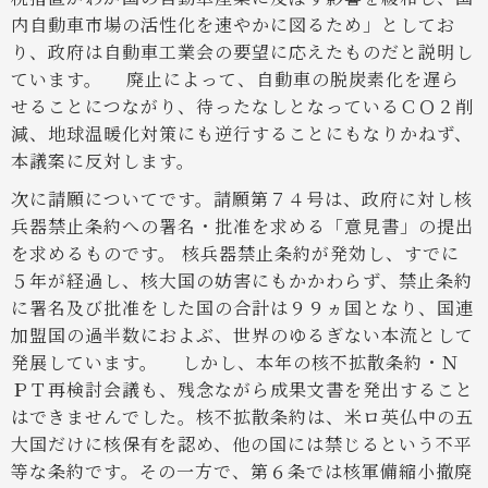
内自動車市場の活性化を速やかに図るため」としてお
り、政府は自動車工業会の要望に応えたものだと説明し
ています。
廃止によって、自動車の脱炭素化を遅ら
せることにつながり、待ったなしとなっているＣＯ２削
減、地球温暖化対策にも逆行することにもなりかねず、
本議案に反対します。
次に請願についてです。請願第７４号は、政府に対し核
兵器禁止条約への署名・批准を求める「意見書」の提出
を求めるものです。
核兵器禁止条約が発効し、すでに
５年が経過し、核大国の妨害にもかかわらず、禁止条約
に署名及び批准をした国の合計は９９ヵ国となり、国連
加盟国の過半数におよぶ、世界のゆるぎない本流として
発展しています。
しかし、本年の核不拡散条約・Ｎ
ＰＴ再検討会議も、残念ながら成果文書を発出すること
はできませんでした。核不拡散条約は、米ロ英仏中の五
大国だけに核保有を認め、他の国には禁じるという不平
等な条約です。その一方で、第６条では核軍備縮小撤廃