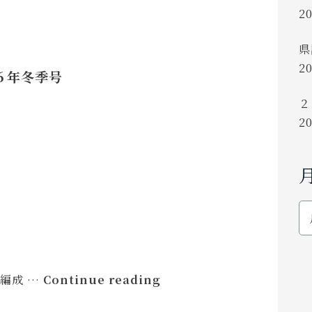
2
県
2
６年冬季号
２
2
２
編成 …
Continue reading
０