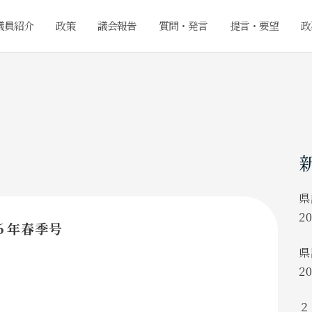
議員紹介
政策
議会報告
質問・発言
提言・要望
政
県
2
６年春季号
県
2
２