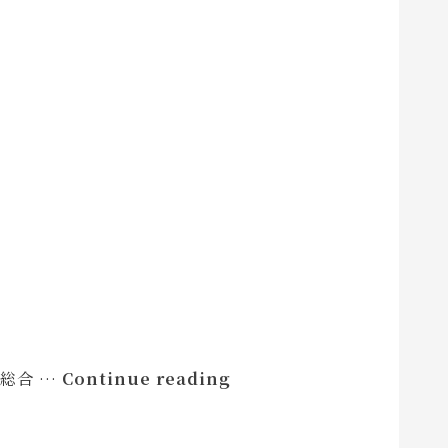
２
５
年
１
１
月
の
県
議
会
だ
よ
り
２
総合 …
Continue reading
０
２