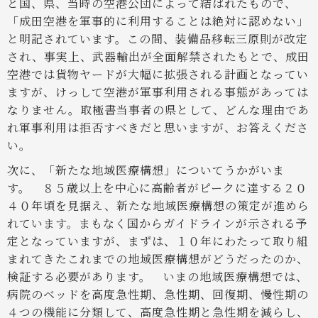
と国、県、当時の空港公団によって結ばれたもので、
「成田空港を軍事的に利用することは絶対に認めない」
と明記されています。この間、装備品移転三原則が改定
され、事実上、武器輸出が全面解禁されたもとで、成田
空港では貨物ヤードが大幅に拡張される計画となってい
ますが、けっして空港が軍事利用される事態があっては
なりません。取極書当事者の県として、どんな理由であ
れ軍事利用は拒否すべきだと思いますが、お答えくださ
い。
次に、「新たな地域医療構想」についてうかがいま
す。
８５歳以上を中心に高齢者がピークに達する２０
４０年頃を見据え、新たな地域医療構想の策定が進めら
れています。まもなく国からガイドラインが示される予
定となっていますが、まずは、１０年にわたって取り組
まれてきたこれまでの地域医療構想がどうだったのか、
検証する必要があります。
いまの地域医療構想では、
病院のベッドを高度急性期、急性期、回復期、慢性期の
４つの機能に分類して、高度急性期と急性期を減らし、