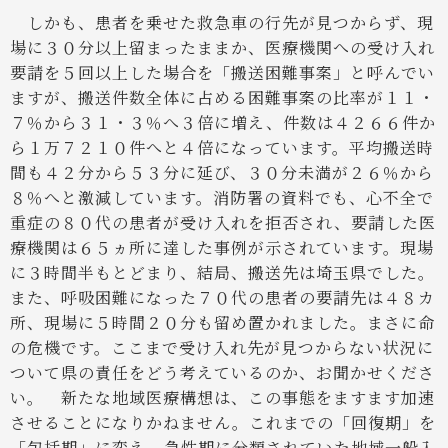
しかも、患者を乗せた救急車の行先が見つからず、現
場に３０分以上留まったままか、医療機関への受け入れ
要請を５回以上した場合を「搬送困難事案」と呼んでい
ますが、搬送件数全体に占める困難事案の比率が１１・
７％から３１・３％へ３倍に増え、件数は４２６６件か
ら１万７２１０件へと４倍になっています。平均搬送時
間も４２分から５３分に延び、３０分未満が２６％から
８％へと激減しています。消防署の資料でも、心不全で
重症の８０代の患者が受け入れを拒否され、要請した医
療機関は６５ヵ所に達した事例が示されています。現場
に３時間半もとどまり、結局、搬送先は埼玉県でした。
また、呼吸困難になった７０代の患者の要請先は４８カ
所、現場に５時間２０分も留め置かれました。まさに命
の危機です。ここまで受け入れ先が見つからない状況に
ついて県の責任をどう考えているのか、お聞かせくださ
い。
新たな地域医療構想は、この事態をますます加速
させることになりかねません。これまでの「回復期」を
「包括期」に変え、急性期に分類されていた地域一般入