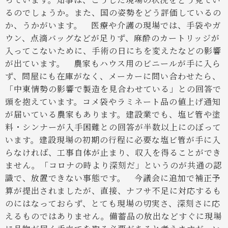
るのでしょうか。また、国の姿勢をどう評価しているの
か、うかがいます。
医療や介護の現場では、手袋やガ
ウン、点滴バッグなどが足りず、麻酔のカートリッジが
入ってこないために、手術の日にちを変えたなどの影響
が出ています。
農家もハウス用のビニールが手に入ら
ず、問屋にも在庫がなく、メーカーに問い合わせたら、
「中東情勢の影響で製造を見合わせている」との回答で
頭を抱えています。コメ袋やラミネート品の値上げ通知
が届いている農家もあります。建設業でも、塩ビ管や塗
料・シンナーが入手困難との回答が半数以上にのぼって
います。建設現場の初期の行程に必要な塩ビ管が手に入
らなければ、工事自体が止まり、収入を得ることができ
ません。「コロナの時より深刻だ」というのが共通の認
識で、放置できない事態です。
今議会に追加で補正予
算が提出されましたが、直接、ナフサ不足に対応するも
のにはなっておらず、とても現場の切実さ、深刻さに応
えるものではありません。備蓄品の放出などすぐに現場