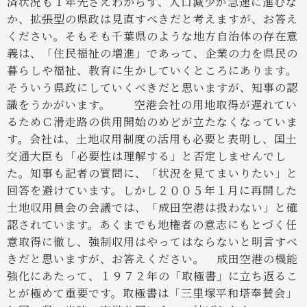
済状況も１年先さえわからず、人口減少が急速に進むな
か、拡張型の県政は見直すべきだと考えますが、お答え
ください。そもそも千葉県のような地方自治体の存在意
義は、「住民福祉の増進」であって、企業の力を県民の
暮らしや福祉、教育に生かしていくところにあります。
そういう県政にしていくべきだと思いますが、知事の認
識をうかがいます。
空港会社の用地取得が遅れてい
るためＣ滑走路の供用開始のめどが立たなくなっていま
す。会社は、土地収用制度の活用も必要と表明し、国土
交通大臣も「必要性は理解する」と否定しませんでし
た。知事も記者の質問に、「状況を見てまいりたい」と
回答を避けています。しかし２００５年１月に再開した
土地収用員会の会議では、「成田空港は扱わない」と確
認されています。あくまでも地権者の意志にもとづく任
意取得に徹し、強制収用はやってはならないと明言すべ
きだと思いますが、お答えください。
成田空港の機能
強化にあたって、１９７２年の「取極書」に立ち返るこ
とが極めて重要です。取極書は「三里塚平和塔奉賛会」