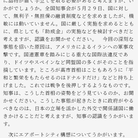
に品物が届く手立てを取る必要があると考えますが、い
かがでしょうか。全国知事会が５月２９日、国に対し
て、無利子・無担保の融資制度などを求めましたが、機
敏には動いていません。国に厳しく実施を求めるととも
に、県としても「助成金」の実施などを検討すべきだと
考えますが、認識をお聞かせください。
今回の深刻な
事態を招いた原因は、アメリカによるイランへの軍事攻
撃です。国連憲章を踏みにじる重大な国際法違反であ
り、ドイツやスペインなど同盟国の多くがそのことを指
摘しています。ところが高市首相はこともあろうに「平
和と繁栄をもたらせるのはドナルドだけ」などと持ち上
げました。これでは戦争を後押しするようなものです。
知事は、こうした首相の姿勢をどう見ているのか、お聞
かせください。こうした事態が起きたときに政府がやる
べきなのは、日本の立場を活かした外交で関係諸国に働
きかけることだと考えますが、知事の認識をうかがいま
す。
次にエアポートシティ構想についてうかがいます。