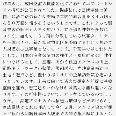
昨年６月、成田空港の機能強化に合わせてエアポートシ
ティ構想が公表されました。機能強化はＢ滑走路の延
伸、Ｃ滑走路の新たな整備で年間発着容量を３４万回か
ら５０万回に増やそうというものです。これによって騒
音被害の範囲も大きく広がり、立ち退き件数も多数に上
ります。加えて、３ヵ所に分散している旅客ターミナル
を一体化させ、新たな貨物地区を整備するという極めて
大規模な拡張事業となっています。千葉県ではこれにた
いして、日本の産業競争力の強化と千葉県経済の活性化
につなげるとして、空港に向かう鉄道アクセスの向上、
道路ネットワークの整備、規制緩和、立地企業補助金、
土地の造成など、至れり尽くせりの企業誘致策を進めよ
うとしています。未来に向けて過大な想定を前提に基盤
整備を進め、想定通りいかなければ莫大な無駄遣いとな
ります。その可能性について、どう考えているのでしょ
うか。
鉄道アクセスでは輸送力増強などがあげられ、
京成電鉄はこれに呼応して今年２月、アクセス線の新鎌
ヶ谷駅から印旛日本医大駅までの間を複々線にすると公