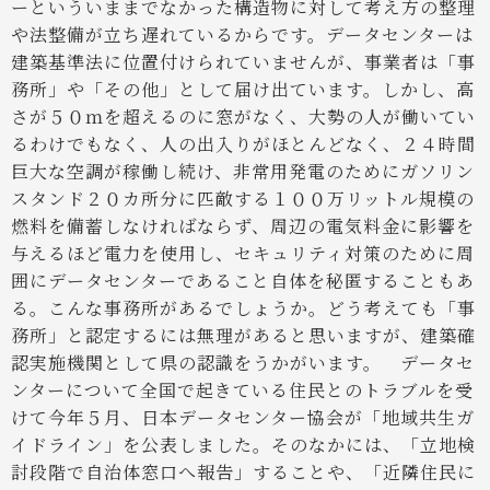
ーといういままでなかった構造物に対して考え方の整理
や法整備が立ち遅れているからです。データセンターは
建築基準法に位置付けられていませんが、事業者は「事
務所」や「その他」として届け出ています。しかし、高
さが５０ｍを超えるのに窓がなく、大勢の人が働いてい
るわけでもなく、人の出入りがほとんどなく、２４時間
巨大な空調が稼働し続け、非常用発電のためにガソリン
スタンド２０カ所分に匹敵する１００万リットル規模の
燃料を備蓄しなければならず、周辺の電気料金に影響を
与えるほど電力を使用し、セキュリティ対策のために周
囲にデータセンターであること自体を秘匿することもあ
る。こんな事務所があるでしょうか。どう考えても「事
務所」と認定するには無理があると思いますが、建築確
認実施機関として県の認識をうかがいます。
データセ
ンターについて全国で起きている住民とのトラブルを受
けて今年５月、日本データセンター協会が「地域共生ガ
イドライン」を公表しました。そのなかには、「立地検
討段階で自治体窓口へ報告」することや、「近隣住民に