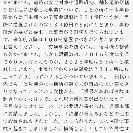
かせません。道路の安全対策や道路維持、舗装道路修繕
など生活に密着した事業について、１５カ所の土木事務
所から県庁本課への予算要望額は２３４億円ですが、実
際に措置されたのは１８９億円で８割にとどまり、事務
所が必要だと要求した事業が２割切り捨てられていま
す。来年度以降は１００％措置すべきだと考えますが、
お答えください。
交通事故を防ぐには、信号機の整備
も欠かせません。しかし設置数は、２０１６年度に全県
で６０ヵ所だったものが、２０２５年度は５ヵ所へと激
減しています。市民などからの要望数は２３４ヵ所にも
上っており、わずか２％しかついていません。
船橋市
内でも、信号機のない横断歩道で夫が事故にあい寝たき
りになっているという女性から、「信号があれば事故は
起きなかったはずで、これ以上犠牲者が出ないために、
信号機をつけてほしい」との要望が寄せられ、県警本部
に要請しました。しかし、「渋滞が増える」などの理由
で設置されませんでした。ところがまた、この場所で事
故が起きてしまいました。横断しようとしていた男性は