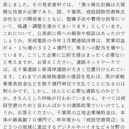
表しました。その発表資料では、「複々線化計画は大規
模な投資が必要であり、国、千葉県、成田国際空港株式
会社などの関係者とともに、整備手法や費用分担等につ
いて、協議・調整を進めてまいります」としています。
これについて、公表前に県への報告や相談はあったので
しょうか。京成電鉄の今年３月期連結決算は、営業収益
が４・１％増の３３２４億円で、株主への配当を増やし
ています。こうした企業に公的支援はまったく必要ない
と考えますが、お答えください。
道路ネットワークで
は、北千葉道路と新湾岸道路が大きく位置付けられてい
ます。これまでの高規格道路の建設を見れば、県が直轄
事業負担金などを数千億円単位で支払うことになるのは
明らかです。しかし、ほんとに必要な道路なのかどう
か、きちんとした吟味が行われていません。すべては成
田空港のためと言わんばかりの道路政策でいいのでしょ
うか。お答えください。
千葉県の立地企業補助金は、本
体が最高額７０億円で、昨年度から「成田空港周辺」な
ど５つの地域に進出するデジタルやバイオなど４分野の