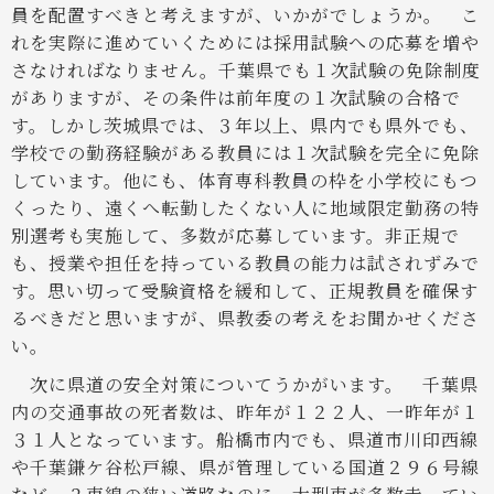
員を配置すべきと考えますが、いかがでしょうか。
こ
れを実際に進めていくためには採用試験への応募を増や
さなければなりません。千葉県でも１次試験の免除制度
がありますが、その条件は前年度の１次試験の合格で
す。しかし茨城県では、３年以上、県内でも県外でも、
学校での勤務経験がある教員には１次試験を完全に免除
しています。他にも、体育専科教員の枠を小学校にもつ
くったり、遠くへ転勤したくない人に地域限定勤務の特
別選考も実施して、多数が応募しています。非正規で
も、授業や担任を持っている教員の能力は試されずみで
す。思い切って受験資格を緩和して、正規教員を確保す
るべきだと思いますが、県教委の考えをお聞かせくださ
い。
次に県道の安全対策についてうかがいます。
千葉県
内の交通事故の死者数は、昨年が１２２人、一昨年が１
３１人となっています。船橋市内でも、県道市川印西線
や千葉鎌ケ谷松戸線、県が管理している国道２９６号線