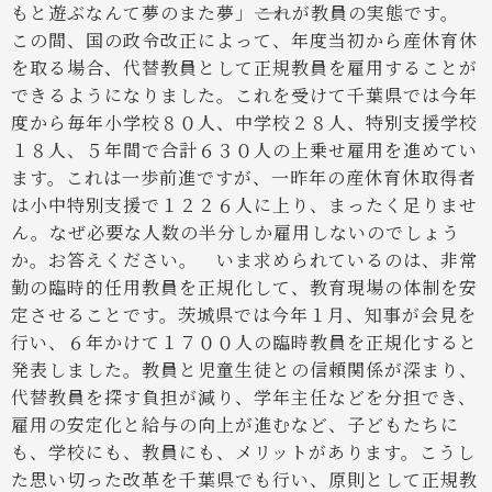
もと遊ぶなんて夢のまた夢」――これが教員の実態です。
この間、国の政令改正によって、年度当初から産休育休
を取る場合、代替教員として正規教員を雇用することが
できるようになりました。これを受けて千葉県では今年
度から毎年小学校８０人、中学校２８人、特別支援学校
１８人、５年間で合計６３０人の上乗せ雇用を進めてい
ます。これは一歩前進ですが、一昨年の産休育休取得者
は小中特別支援で１２２６人に上り、まったく足りませ
ん。なぜ必要な人数の半分しか雇用しないのでしょう
か。お答えください。
いま求められているのは、非常
勤の臨時的任用教員を正規化して、教育現場の体制を安
定させることです。茨城県では今年１月、知事が会見を
行い、６年かけて１７００人の臨時教員を正規化すると
発表しました。教員と児童生徒との信頼関係が深まり、
代替教員を探す負担が減り、学年主任などを分担でき、
雇用の安定化と給与の向上が進むなど、子どもたちに
も、学校にも、教員にも、メリットがあります。こうし
た思い切った改革を千葉県でも行い、原則として正規教