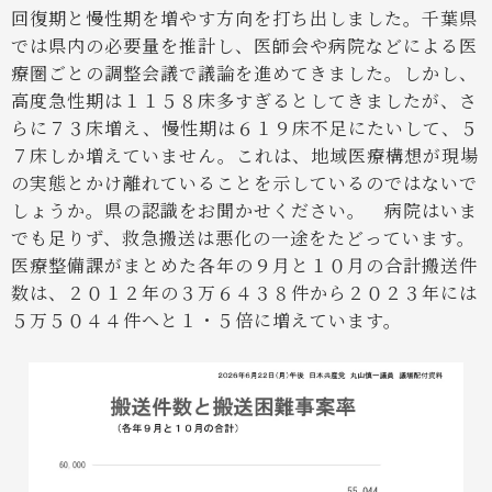
回復期と慢性期を増やす方向を打ち出しました。千葉県
では県内の必要量を推計し、医師会や病院などによる医
療圏ごとの調整会議で議論を進めてきました。しかし、
高度急性期は１１５８床多すぎるとしてきましたが、さ
らに７３床増え、慢性期は６１９床不足にたいして、５
７床しか増えていません。これは、地域医療構想が現場
の実態とかけ離れていることを示しているのではないで
しょうか。県の認識をお聞かせください。
病院はいま
でも足りず、救急搬送は悪化の一途をたどっています。
医療整備課がまとめた各年の９月と１０月の合計搬送件
数は、２０１２年の３万６４３８件から２０２３年には
５万５０４４件へと１・５倍に増えています。