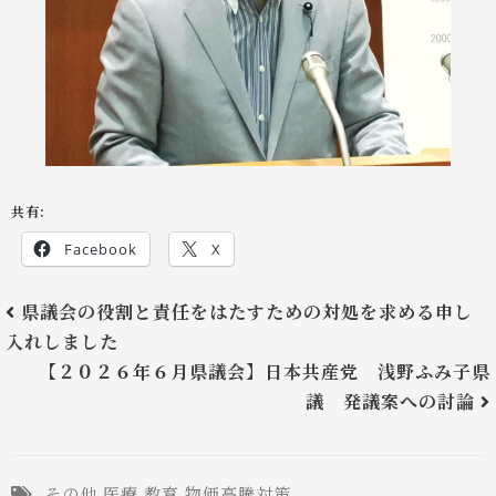
共有:
Facebook
X
県議会の役割と責任をはたすための対処を求める申し
入れしました
【２０２６年６月県議会】日本共産党 浅野ふみ子県
議 発議案への討論
その他
医療
教育
物価高騰対策