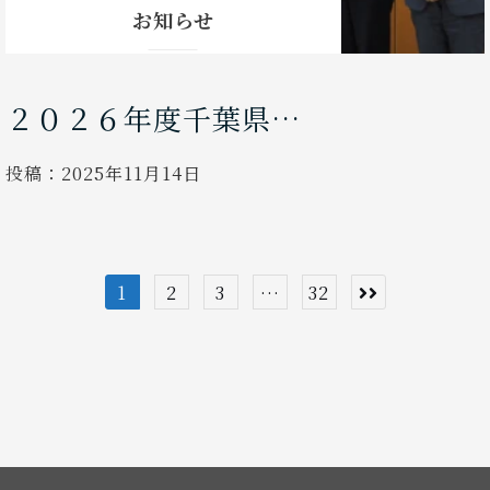
お知らせ
２０２６年度千葉県…
投稿：
2025年11月14日
投
1
2
3
…
32
稿
の
ペ
ー
ジ