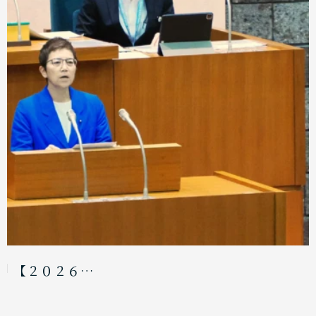
【２０２６…