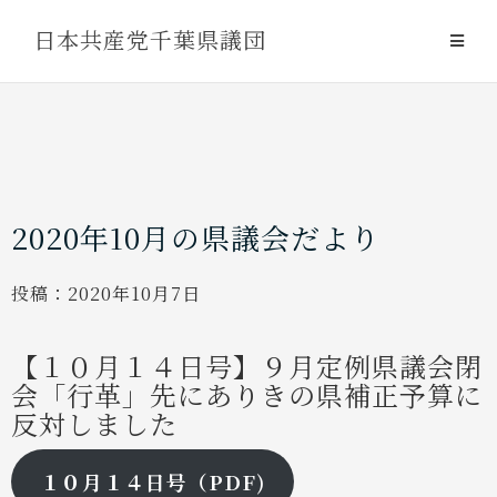
Skip
日本共産党千葉県議団
to
content
2020年10月の県議会だより
投稿：
2020年10月7日
【１０月１４日号】
９月定例県議会閉
会「行革」先にありきの県補正予算に
反対しました
１０月１４日号（PDF)