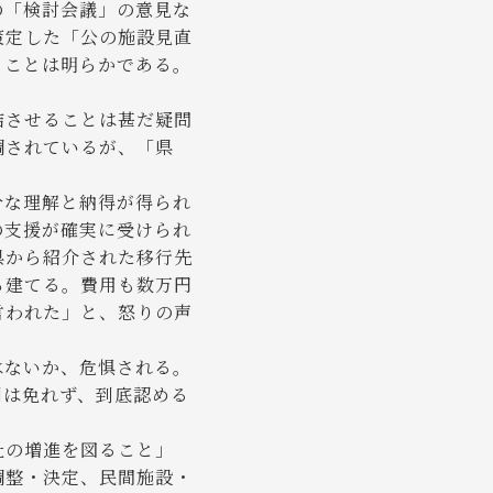
の「検討会議」の意見な
策定した「公の施設見直
ることは明らかである。
結させることは甚だ疑問
調されているが、「県
分な理解と納得が得られ
の支援が確実に受けられ
県から紹介された移行先
ら建てる。費用も数万円
言われた」と、怒りの声
はないか、危惧される。
は免れず、到底認める
祉の増進を図ること」
調整・決定、民間施設・