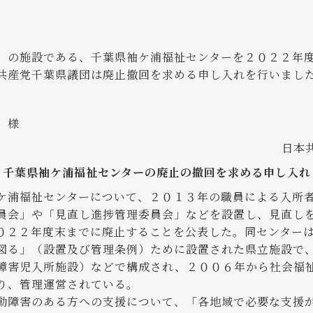
の施設である、千葉県袖ケ浦福祉センターを２０２２年
共産党千葉県議団は廃止撤回を求める申し入れを行いまし
２０２０年１０
 様
日本
千葉県袖ケ浦福祉センターの廃止の撤回を求める申し入れ
浦福祉センターについて、２０１３年の職員による入所者
員会」や「見直し進捗管理委員会」などを設置し、見直し
０２２年度末までに廃止することを公表した。同センター
図る」（設置及び管理条例）ために設置された県立施設で
障害児入所施設）などで構成され、２００６年から社会福
り、管理運営されている。
障害のある方への支援について、「各地域で必要な支援