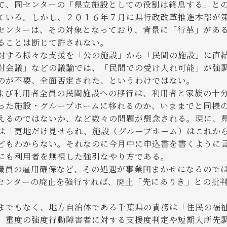
て、同センターの「県立施設としての役割は終息する」と
ている。しかし、２０１６年７月に県行政改革推進本部が
センターは、その対象となっており、背景に「行革」があ
ることは断じて許されない。
する様々な支援を「公の施設」から「民間の施設」に直
討会議」などの議論では、「民間での受け入れ可能」が強
のが不要、全面否定された、というわけではない。
び利用者全員の民間施設への移行は、利用者と家族の十
った施設・グループホームに移れるのか、いままでと同様
えるのではないか、など数々の問題が懸念される。現に、
は「更地だけ見せられ、施設（グループホーム）はこれか
どもわからない。それなのに今月中に申込書を書くように
にも利用者を無視した強引なやり方である。
員の雇用確保など、その処遇が事業団まかせになるので
ンターの廃止を強行すれば、廃止「先にありき」との批判
でもなく、地方自治体である千葉県の責務は「住民の福
。重度の強度行動障害者に対する支援度判定や短期入所先