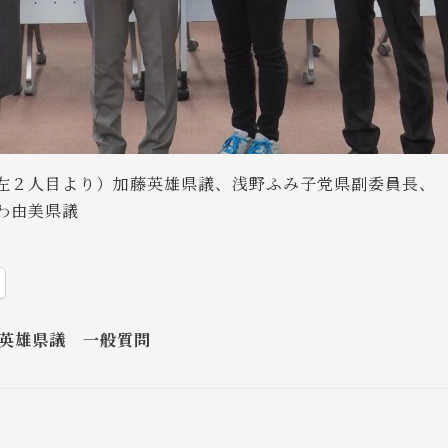
左２人目より）加藤英雄県議、浅野ふみ子党県副委員長、
わ由美県議
英雄県議 一般質問