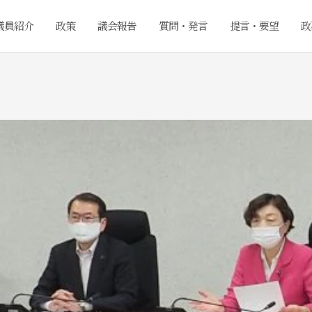
議員紹介
政策
議会報告
質問・発言
提言・要望
政