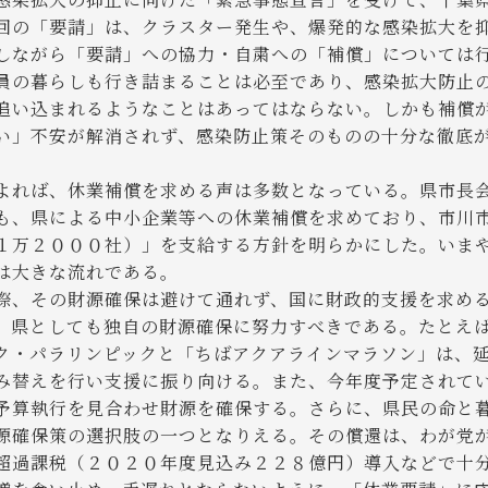
回の「要請」は、クラスター発生や、爆発的な感染拡大を
しながら「要請」への協力・自粛への「補償」については
の暮らしも行き詰まることは必至であり、感染拡大防止
追い込まれるようなことはあってはならない。しかも補償
い」不安が解消されず、感染防止策そのものの十分な徹底
れば、休業補償を求める声は多数となっている。県市長
も、県による中小企業等への休業補償を求めており、市川
１万２０００社）」を支給する方針を明らかにした。いま
は大きな流れである。
、その財源確保は避けて通れず、国に財政的支援を求め
、県としても独自の財源確保に努力すべきである。たとえ
ク・パラリンピックと「ちばアクアラインマラソン」は、
み替えを行い支援に振り向ける。また、今年度予定されて
予算執行を見合わせ財源を確保する。さらに、県民の命と
源確保策の選択肢の一つとなりえる。その償還は、わが党
超過課税（２０２０年度見込み２２８億円）導入などで十