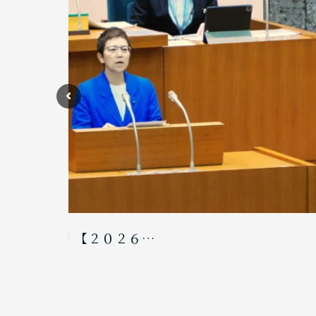
【２０２６…