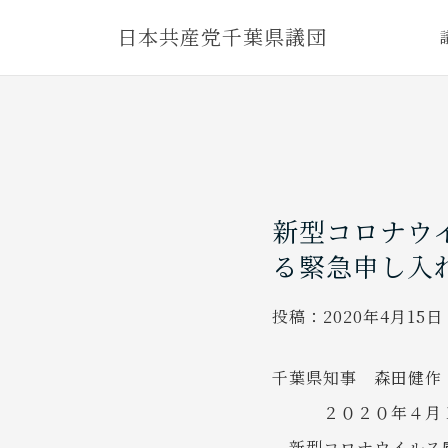
Skip
日本共産党千葉県議団
to
content
新型コロナウ
る緊急申し入
投稿：
2020年4月15日
千葉県知事 森田健作
２０２０年４月１５
新型コロナウイルス感