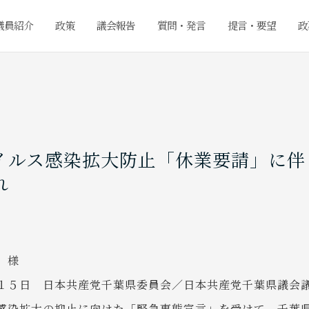
議員紹介
政策
議会報告
質問・発言
提言・要望
政
イルス感染拡大防止「休業要請」に伴
れ
 様
日 日本共産党千葉県委員会／日本共産党千葉県議会
染拡大の抑止に向けた「緊急事態宣言」を受けて、千葉