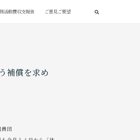
務活動費収支報告
ご意見ご要望
う補償を求め
議員団
県も今月１４日から「休