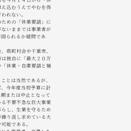
抑え込むうえでやむを得
行われない。
のための「休業要請」に
がないままでは事業者が
が図られるか疑問であ
会、県町村会や千葉市、
市は独自に「最大２０万
や「休業・自粛要請と補
ることは当然であるが、
ば、今年度当初予算に計
延期または中止となって
いる不要不急な巨大事業
暮らし、生業を守るため
が繰り返し求めている大
分可能である。