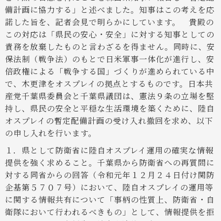
備計画に協力する」と述べました。知事はこの考えを応
諾した旨を、記者会見で明らかにしています。
貴殿の
この対応は「県民の安心・安全」に対する知事としての
責務を放棄したものと言わざるを得ません。同時に、安
保法制（戦争法）のもとで日米軍事一体化が進行し、安
倍政権による「戦争する国」づくりが進められている中
で、木更津をオスプレイの拠点とするものです。日本共
産党千葉県委員会と千葉県議団は、憲法９条の立場を堅
持し、県民の安全と平穏な生活環境を築くために、陸自
オスプレイの暫定配備計画の受け入れ撤回を求め、以下
の申し入れを行います。
１．県として防衛省に陸自オスプレイ運用の確実な情報
提供を強く求めること。
千葉県から防衛省への再質問に
対する同省からの回答（令和元年１２月２４日付け関防
企基第５７０７号）において、陸自オスプレイの運用等
に関する情報共有について「事柄の性質上、防衛省・自
衛隊において行われるべきもの」として、情報提供を拒