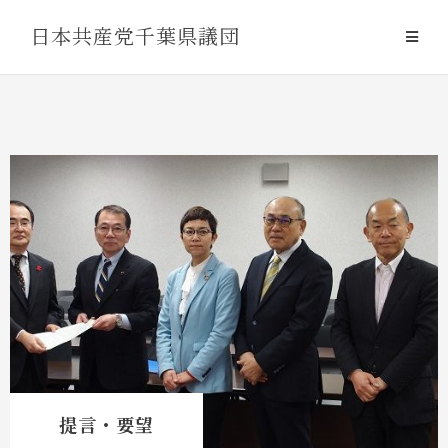
Skip
日本共産党千葉県議団
to
content
提言・要望