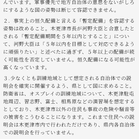
んでいます。軍事優先で地方自治体の意思をないがしろ
にするような国の姿勢は断じて容認できません。
２．事実上の恒久配備と言える「暫定配備」を容認する
姿勢は改めること。
木更津市長が河野大臣と合意したと
される「暫定配備期間を５年以内とすること」につい
て、河野大臣は「５年以内を目標として対応できるよう
に頑張りたい」と述べたに過ぎず、５年以上の配備が続
く可能性を否定していません。恒久配備になる可能性が
高くなっています。
３.少なくとも訓練地域として想定される自治体での説
明会を確実に開催するよう、県として国に求めること。
防衛省は、オスプレイの訓練地域について、木更津駐屯
地周辺、習志野、富士、相馬原などの演習場を想定する
としており、木更津市以外の住民も事故の危険や騒音等
の被害をこうむることになります。これまで住民への説
明会は木更津市内で行われただけであり、県内各自治体
での説明会を行っていません。