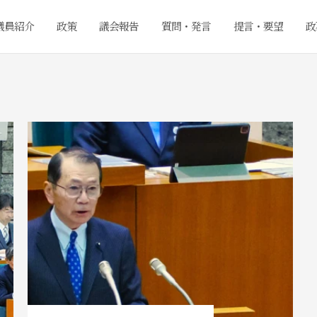
議員紹介
政策
議会報告
質問・発言
提言・要望
政