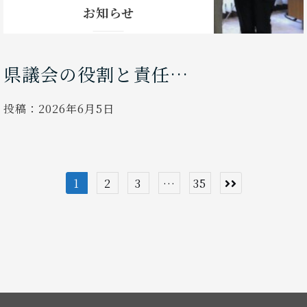
お知らせ
県議会の役割と責任…
投稿：
2026年6月5日
投
1
2
3
…
35
稿
の
ペ
ー
ジ