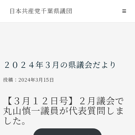
Skip
日本共産党千葉県議団
to
content
２０２４年３月の県議会だより
投稿：
2024年3月15日
【３月１２日号】２月議会で
丸山慎一議員が代表質問しま
した。