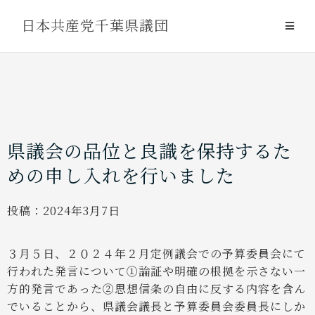
Skip
日本共産党千葉県議団
to
content
県議会の品位と良識を保持するた
めの申し入れを行いました
投稿：
2024年3月7日
３月５日、２０２４年２月定例議会での予算委員会にて
行われた発言について①論証や明確の根拠を示さない一
方的発言であった②思想信条の自由に反する内容を含ん
でいることから、県議会議長と予算委員会委員長にしか