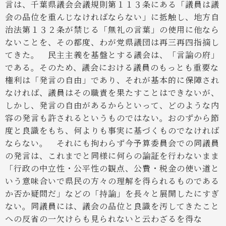
言は、千葉県議会会議規則第１１３条にある「議員は議
会の品位を重んじなければならない」に抵触し、地方自
治法第１３２条が禁じる「無礼の言葉」の使用に他なら
ないことを、その都度、わが党県議団は再三再四指摘し
てきた。
民主主義を基盤とする議会は、「言論の府」
である。そのため、議会における議員のもっとも重要な
権利は「発言の自由」であり、それが基本的に保障され
なければ、議員はその職責を果たすことはできないが、
しかし、発言の自由があるからといって、どのような内
容の発言も許されるというものではない。おのずから節
度と良識をもち、何よりも事実に基づくものでなければ
ならない。
それにも拘わらず今予算委員会での同議員
の発言は、これまでと同様に何らの論証を行わないまま
「行政の中立性・公平性の観点、公費・税金の使い道と
いう意味合いで県民の方々の理解を得られるものである
か否か疑問だ」などの「持論」を長々と展開したにすぎ
ない。同議員には、議会の品位と良識を汚してきたこと
への反省の一欠けらも見られないと云わざるを得な