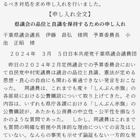
るべき対処を求め申し入れを行いました。
【申し入れ全文】
県議会の品位と良識を保持するための申し入れ
千葉県議会議長 伊藤 昌弘 様
同 予算委員長 小
池 正昭 様
２０２４年 ３月 ５日
日本共産党千葉県議会議員団
昨日の２０２４年２月定例議会での予算委員会におい
て自民党中村実議員は議会の品位と良識、憲法が定める
思想・良心の自由にも関わる看過できない発言をおこな
った。
同議員は、これまでも度々「しんぶん赤旗」の
各部局における公費購読について取り上げてきた。その
内容は、いずれも県庁各課における「しんぶん赤旗」の
公費購読が、あたかも公務員の中立性・公平性を損なう
かのような質問であった。
しかし、同議員はこれまで
も質問の明確な根拠や具体的な理由についての言及はし
ていない。なんらの事実も示せず論証もない一方的な発