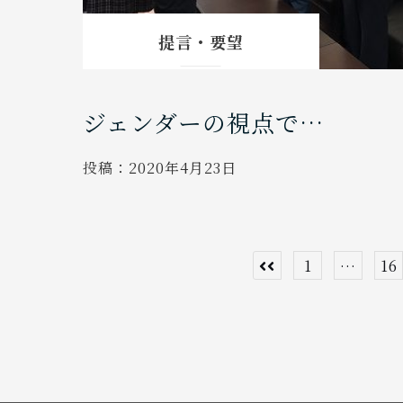
提言・要望
ジェンダーの視点で…
投稿：
2020年4月23日
投
1
…
16
稿
の
ペ
ー