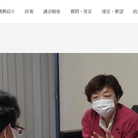
議員紹介
政策
議会報告
質問・発言
提言・要望
政