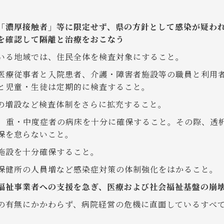
「濃厚接触者」等に限定せず、県の方針として感染が疑わ
を確認して隔離と治療をおこなう
いる地域では、住民全体を検査対象にすること。
医療従事者と入院患者、介護・障害者施設等の職員と利用
と児童・生徒は定期的に検査すること。
の増設など検査体制をさらに拡充すること。
、重・中度症者の病床を十分に確保すること。その際、透
保を怠らないこと。
施設を十分確保すること。
保健所の人員増など感染症対策の体制強化をはかること。
福祉事業者への支援を急ぎ、医療および社会福祉基盤の崩
の有無にかかわらず、病院経営の危機に直面しているすべ