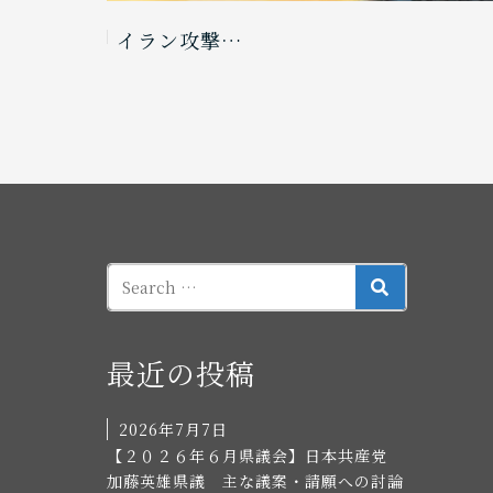
イラン攻撃…
SEARCH
最近の投稿
2026年7月7日
【２０２６年６月県議会】日本共産党
加藤英雄県議 主な議案・請願への討論