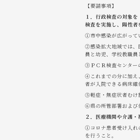
【要請事項】
１．行政検査の対象を
検査を実施し、陽性者
①市中感染が広がって
②感染拡大地域では、
員と幼児、学校教職員
③ＰＣＲ検査センター
④これまでの分に加え
者が入院できる病床確
⑤軽症・無症状者むけ
⑥県の所管部署および
２．医療機関や介護・
①コロナ患者受け入れ
を行うこと。