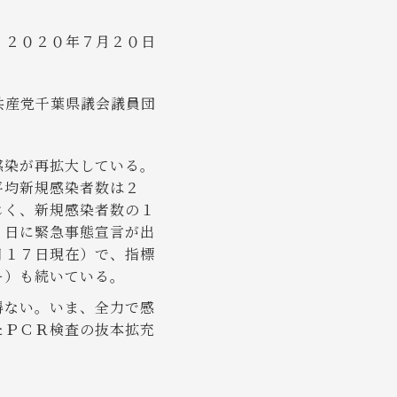
２０２０年７月２０日
共産党千葉県議会議員団
感染が再拡大している。
平均新規感染者数は２
じく、新規感染者数の１
７日に緊急事態宣言が出
月１７日現在）で、指標
ー）も続いている。
得ない。いま、全力で感
たＰＣＲ検査の抜本拡充