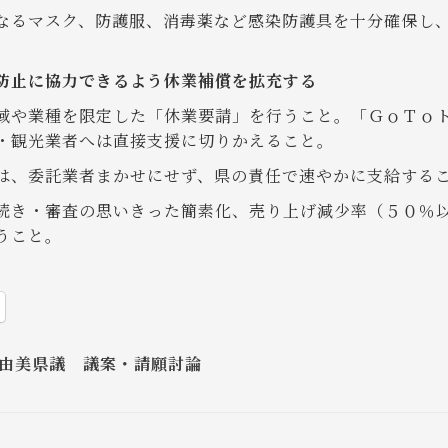
なるマスク、防護服、消毒薬など感染防護具を十分確保し
防止に協力できるよう休業補償を拡充する
域や業種を限定した「休業要請」を行うこと。「ＧｏＴｏ
・観光業者へは直接支援に切りかえること。
は、委託業者まかせにせず、県の責任で速やかに支給する
続き・審査の思いきった簡素化、売り上げ減少率（５０％
うこと。
由美県議 議案・請願討論