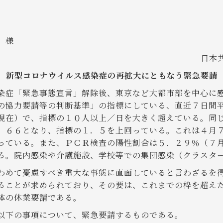
 様
日本
新型コロナウイルス感染症の再拡大にともなう緊急要請
染症「緊急事態宣言」解除後、東京など大都市部を中心に
の協力要請等の判断基準」の指標にしている、直近７日間
現在）で、指標の１０人以上／日を大きく超えている。同
．６６となり、指標の１．５を上回っている。これは４月
っている。また、ＰＣＲ検査の陽性割合は５．２９％（７
る。院内感染や介護施設、学校等での集団感染（クラスタ
わめて憂慮すべき重大な事態に直面していると言わざるを
ることが求められており、その要は、これまでの枠を超え
体の休業要請である。
以下の事項について、緊急要請するものである。