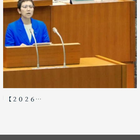
【２０２６…