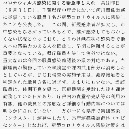
コロナウィルス感染に関する緊急申し入れ
県は昨日
（８月３１日）、千葉県庁中庁舎において河川関係業務
に従事している職員１名が新型コロナウイルスに感染し
たことを公表した。
この間、新規感染者が拡大し、市
中感染もひろがっているもとで、誰が感染してもおかし
くない状況となっており、とりわけ無症状の感染者で他
人への感染力のある人を確認し、早期に隔離することが
重要となっている。県庁職員も決して例外ではない。
重大なのは今回の職員感染確認後の県の対応である。当
該職員が勤務していた執務室や課内共用部分は消毒した
としているが、ＰＣＲ検査の実施予定は、濃厚接触者と
判定された職員３名に過ぎず、あまりにも少ない。当該
職員は、体調不良を感じ、医療機関を受診した後も通常
勤務していた日があり、庁舎内の食堂や売店等の利用の
有無、他の職員との接触など詳細な行動内容については
明らかにされていない。
万が一にも県庁で集団感染
（クラスター）が発生したり、県庁が感染震源地（エピ
センター）となれば、新型コロナウイルス感染対策をは