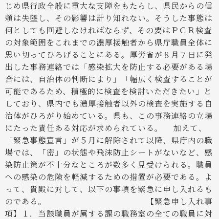
じめ県行政全般に重大な支障をもたらし、県民からの信
頼は失墜し、その影響は計り知れない。
そうした事態は
何としても回避しなければならず、その要はＰＣＲ検査
の対象範囲をこれまでの濃厚接触者から県庁職員全体に
思い切ってひろげることにある。
厚労省が８月７日に発
出した事務連絡では「感染拡大を防止する必要がある場
合には、自治体の判断により」「幅広く検査することが
可能であるため、積極的に検査を検討いただきたい」と
しており、県内でも濃厚接触者以外の検査を実施する自
治体がひろがり始めている。県も、この事務連絡の立場
にたった責任ある対応が求められている。
加えて、
「緊急事態宣言」が５月に解除されて以降、県庁内の職
場では、「密」の状態や飛沫防止シートがないなど、感
染防止策が不十分なところが数多く見受けられる。職員
への感染の危険を軽減するための措置が必要である。
よ
って、貴殿に対して、以下の事項を緊急に申し入れるも
のである。
【緊急申し入れ事
項】
１．当該職員が属する課の職務室の全ての職員に対