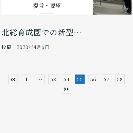
提言・要望
北総育成園での新型…
投稿：
2020年4月6日
投
1
…
53
54
55
56
57
58
稿
の
ペ
ー
ジ