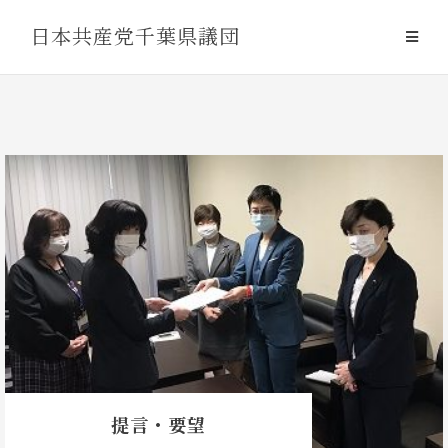
Skip
日本共産党千葉県議団
to
content
Blog
提言・要望