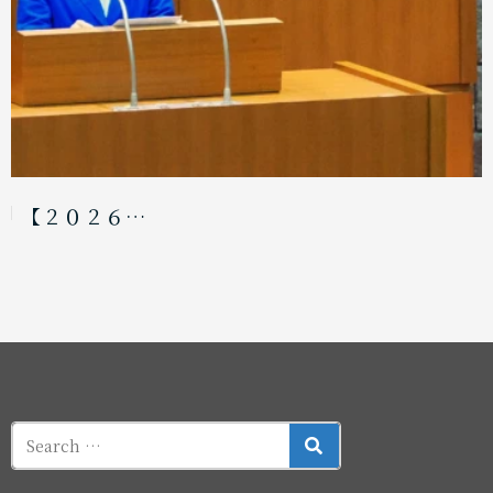
【２０２６…
SEARCH