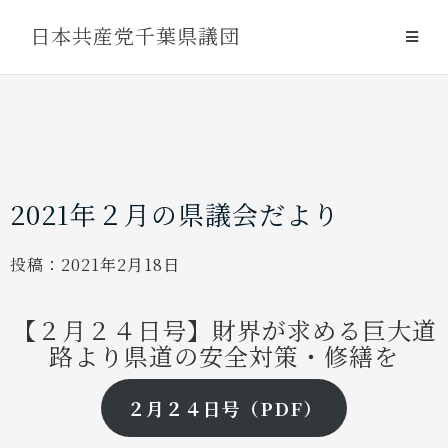
Skip
日本共産党千葉県議団
to
content
2021年２月の県議会だより
投稿：
2021年2月18日
【２月２４日号】
財界が求める巨大道
路より県道の安全対策・修繕を
２月２４日号（PDF）