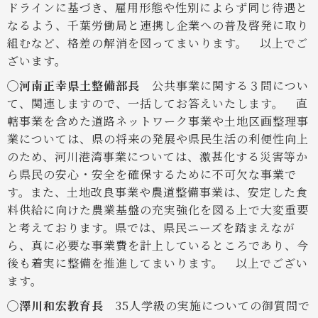
ドラインに基づき、雇用形態や性別によらず同じ待遇と
なるよう、千葉労働局と連携し企業への普及啓発に取り
組むなど、格差の解消を図ってまいります。
以上でご
ざいます。
◯河南正幸県土整備部長
公共事業に関する３問につい
て、関連しますので、一括してお答えいたします。
直
轄事業を含めた道路ネットワーク事業や土地区画整理事
業については、県の将来の発展や県民生活の利便性向上
のため、河川港湾事業については、激甚化する災害等か
ら県民の安心・安全を確保するために不可欠な事業で
す。また、土地改良事業や農道整備事業は、安定した食
料供給に向けた農業基盤の充実強化を図る上で大変重要
と考えております。県では、県民ニーズを踏まえなが
ら、真に必要な事業費を計上しているところであり、今
後も着実に整備を推進してまいります。
以上でござい
ます。
◯澤川和宏教育長
35人学級の実施についての御質問で