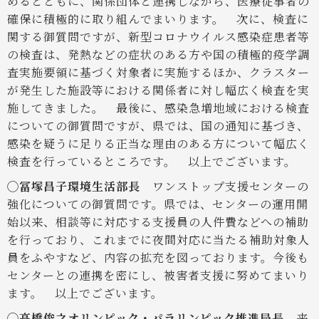
めるとともに、関係団体と連携しながら、医療従事者の
確保に積極的に取り組んでまいります。
次に、検査に
関する御質問ですが、新型コロナウイルス感染症患者等
の検査は、発熱などの症状のある方や国の積極的疫学調
査実施要領に基づく対象者に実施するほか、クラスター
が発生した施設等における関係者に対し幅広く検査を実
施してきました。
最後に、感染急増地域における検査
についての御質問ですが、県では、国の通知に基づき、
感染を疑うに足りる正当な理由のある方について幅広く
検査を行っているところです。
以上でございます。
◯冨塚昌子環境生活部長
ワンストップ支援センターの
強化についての御質問です。県では、センターの運用開
始以来、相談等に対応する支援員の人件費などへの補助
を行っており、これまでに夜間対応に当たる補助対象人
員をふやすなど、内容の拡充を図っております。今後も
センターとの連携を密にし、被害者支援に努めてまいり
ます。
以上でございます。
◯高橋俊之オリンピック・パラリンピック推進局長
来