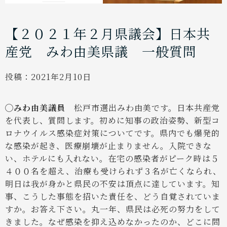
【２０２１年２月県議会】日本共
産党 みわ由美県議 一般質問
投稿：
2021年2月10日
◯みわ由美議員
松戸市選出みわ由美です。日本共産党
を代表し、質問します。初めに知事の政治姿勢、新型コ
ロナウイルス感染症対策についてです。県内でも爆発的
な感染が起き、医療崩壊が止まりません。入院できな
い、ホテルにも入れない。在宅の感染者がピーク時は５
４００名を超え、治療も受けられず３名が亡くなられ、
明日は我が身かと県民の不安は頂点に達しています。知
事、こうした事態を招いた責任を、どう自覚されていま
すか。お答え下さい。丸一年、県民は必死の努力をして
きました。なぜ感染を抑え込めなかったのか、どこに問