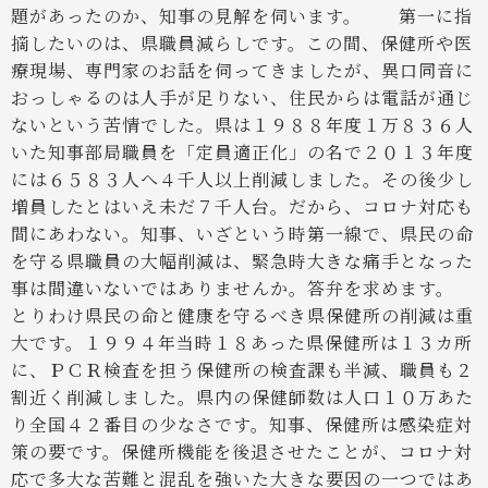
題があったのか、知事の見解を伺います。
第一に指
摘したいのは、県職員減らしです。この間、保健所や医
療現場、専門家のお話を伺ってきましたが、異口同音に
おっしゃるのは人手が足りない、住民からは電話が通じ
ないという苦情でした。県は１９８８年度１万８３６人
いた知事部局職員を「定員適正化」の名で２０１３年度
には６５８３人へ４千人以上削減しました。その後少し
増員したとはいえ未だ７千人台。だから、コロナ対応も
間にあわない。知事、いざという時第一線で、県民の命
を守る県職員の大幅削減は、緊急時大きな痛手となった
事は間違いないではありませんか。答弁を求めます。
とりわけ県民の命と健康を守るべき県保健所の削減は重
大です。１９９４年当時１８あった県保健所は１３カ所
に、ＰＣＲ検査を担う保健所の検査課も半減、職員も２
割近く削減しました。県内の保健師数は人口１０万あた
り全国４２番目の少なさです。知事、保健所は感染症対
策の要です。保健所機能を後退させたことが、コロナ対
応で多大な苦難と混乱を強いた大きな要因の一つではあ