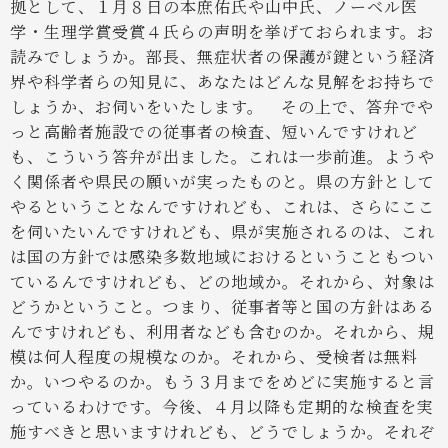
拠として、１月８日の本庶佑氏や山中氏、ノーベル医
学・生理学賞受賞４氏らの声明を挙げておられます。お
読みでしょうか。部長、無症状者の保護が鍵という経済
界や科学者らの知見に、あなたはどんな見解をお持ちで
しょうか、お伺いをいたします。
その上で、答弁でや
っと高齢者施設での従事者の検査、短いんですけれど
も、こういう答弁が出ました。これは一歩前進。ようや
く関係者や県民の願いが実ったものと。県の方針として
やるということなんですけれども、これは、さらにここ
を伺いたいんですけれども、県が実施されるのは、これ
は国の方針では感染多数地域におけるということもつい
ているんですけれども、どの地域か。それから、対象は
どうかということ。つまり、従事者等と国の方針はある
んですけれども、利用者なども含むのか。それから、規
模は何人程度の規模なのか。それから、受検者は無料
か。いつやるのか。もう３月までをめどに実施すると言
っているわけです。今後、４月以降も定期的な検査を実
施すべきと思いますけれども、どうでしょうか。それぞ