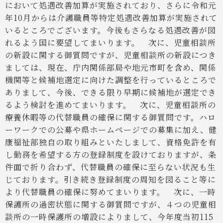
において処遇改善加算が実施されており、さらに令和元
年10月からは介護職員等特定処遇改善加算が実施されて
いるところでございます。今後もさらなる処遇改善が図
れるよう国に要望してまいります。
次に、児童相談所
の新設に関する御質問ですが、児童相談所の新設につき
ましては、現在、庁内関係部局や地元市町を含め、関係
機関等と候補地選定に向けた調整を行っているところで
ありまして、今後、できる限り早期に候補地が選定でき
るよう検討を進めてまいります。
次に、児童相談所の
療養休暇等の代替職員の確保に関する御質問です。ハロ
ーワークでの公募や県ホームページでの募集に加え、健
康福祉部独自の取り組みといたしまして、資格免許を有
し勤務を希望する方の登録制度を設けておりますが、条
件面で折り合わず、代替職員の確保に至らない状況も生
じております。引き続き登録制度の周知を図ること等に
より代替職員の確保に努めてまいります。
次に、一時
保護所の過密状態に関する御質問ですが、４つの児童相
談所の一時保護所の増設によりまして、今年度当初115