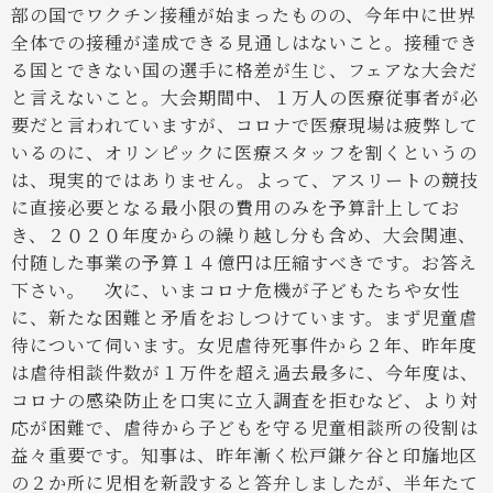
部の国でワクチン接種が始まったものの、今年中に世界
全体での接種が達成できる見通しはないこと。接種でき
る国とできない国の選手に格差が生じ、フェアな大会だ
と言えないこと。大会期間中、１万人の医療従事者が必
要だと言われていますが、コロナで医療現場は疲弊して
いるのに、オリンピックに医療スタッフを割くというの
は、現実的ではありません。よって、アスリートの競技
に直接必要となる最小限の費用のみを予算計上してお
き、２０２０年度からの繰り越し分も含め、大会関連、
付随した事業の予算１４億円は圧縮すべきです。お答え
下さい。
次に、いまコロナ危機が子どもたちや女性
に、新たな困難と矛盾をおしつけています。まず児童虐
待について伺います。女児虐待死事件から２年、昨年度
は虐待相談件数が１万件を超え過去最多に、今年度は、
コロナの感染防止を口実に立入調査を拒むなど、より対
応が困難で、虐待から子どもを守る児童相談所の役割は
益々重要です。知事は、昨年漸く松戸鎌ケ谷と印旛地区
の２か所に児相を新設すると答弁しましたが、半年たて