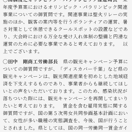
年度予算案におけるオリンピック・パラリンピック関連
事業についての御質問です。関連事業は聖火リレーの実
施のほか、観客の案内等を行うボランティアの運営、暑
さ対策として休憩できるクールスポットの設置などであ
り、大会時における万全な受け入れ体制の整備と円滑な
運営のために必要な事業であると考えております。
以
上でございます。
◯田中 剛商工労働部長
県の観光キャンペーン予算に
ついての御質問ですが、「ディスカバー千葉」など県の
観光キャンペーンは、観光関連産業を初めとした地域経
済を下支えするものであり、事業者からも継続してほし
いとの声をいただいております。このため、感染状況が
落ちついた際には、観光キャンペーンを再開してまいり
たいと考えております。
賃金を含む雇用実態に関する
御質問ですが、国の第５次男女共同参画基本計画におい
て、女性が多い職種の実態調査を、今後、国が行うこと
とされました。県としては、国の同一労働同一賃金ガイ