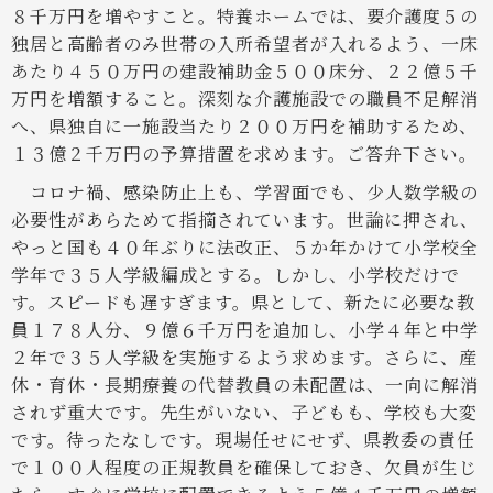
８千万円を増やすこと。特養ホームでは、要介護度５の
独居と高齢者のみ世帯の入所希望者が入れるよう、一床
あたり４５０万円の建設補助金５００床分、２２億５千
万円を増額すること。深刻な介護施設での職員不足解消
へ、県独自に一施設当たり２００万円を補助するため、
１３億２千万円の予算措置を求めます。ご答弁下さい。
コロナ禍、感染防止上も、学習面でも、少人数学級の
必要性があらためて指摘されています。世論に押され、
やっと国も４０年ぶりに法改正、５か年かけて小学校全
学年で３５人学級編成とする。しかし、小学校だけで
す。スピードも遅すぎます。県として、新たに必要な教
員１７８人分、９億６千万円を追加し、小学４年と中学
２年で３５人学級を実施するよう求めます。さらに、産
休・育休・長期療養の代替教員の未配置は、一向に解消
されず重大です。先生がいない、子どもも、学校も大変
です。待ったなしです。現場任せにせず、県教委の責任
で１００人程度の正規教員を確保しておき、欠員が生じ