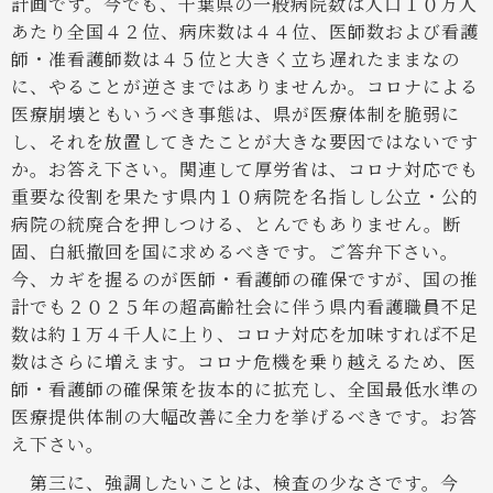
計画です。今でも、千葉県の一般病院数は人口１０万人
あたり全国４２位、病床数は４４位、医師数および看護
師・准看護師数は４５位と大きく立ち遅れたままなの
に、やることが逆さまではありませんか。コロナによる
医療崩壊ともいうべき事態は、県が医療体制を脆弱に
し、それを放置してきたことが大きな要因ではないです
か。お答え下さい。関連して厚労省は、コロナ対応でも
重要な役割を果たす県内１０病院を名指しし公立・公的
病院の統廃合を押しつける、とんでもありません。断
固、白紙撤回を国に求めるべきです。ご答弁下さい。
今、カギを握るのが医師・看護師の確保ですが、国の推
計でも２０２５年の超高齢社会に伴う県内看護職員不足
数は約１万４千人に上り、コロナ対応を加味すれば不足
数はさらに増えます。コロナ危機を乗り越えるため、医
師・看護師の確保策を抜本的に拡充し、全国最低水準の
医療提供体制の大幅改善に全力を挙げるべきです。お答
え下さい。
第三に、強調したいことは、検査の少なさです。今