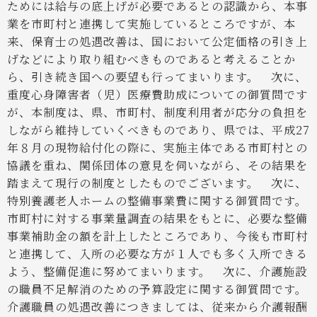
ためには給与の底上げが必要であるとの認識から、本事
業を市町村と連携して実施しているところですが、本
来、保育士の処遇改善は、国において公定価格の引き上
げなどにより取り組むべきものであると考えることか
ら、引き続き国への要望も行ってまいります。
次に、
重度心身障害者（児）医療費助成についての御質問です
が、本制度は、県、市町村、制度利用者が応分の負担を
しながら維持していくべきものであり、県では、平成27
年８月の現物給付化の際に、実施主体である市町村との
協議を重ね、関係団体の意見を伺いながら、その結果を
踏まえて現行の制度としたものでございます。
次に、
特別養護老人ホームの整備事業費に関する御質問です。
市町村に対する事業量調査の結果をもとに、必要な整備
事業補助金の額を計上したところであり、今後も市町村
と連携して、入所の必要な方が１人でも多く入所できる
よう、整備促進に努めてまいります。
次に、介護施設
の職員不足解消のための予算設定に関する御質問です。
介護職員の処遇改善につきましては、従来から介護報酬