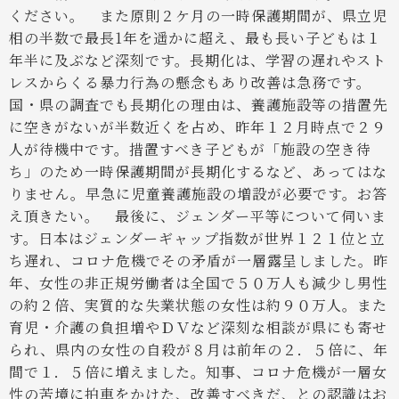
ください。
また原則２ケ月の一時保護期間が、県立児
相の半数で最長1年を遥かに超え、最も長い子どもは１
年半に及ぶなど深刻です。長期化は、学習の遅れやスト
レスからくる暴力行為の懸念もあり改善は急務です。
国・県の調査でも長期化の理由は、養護施設等の措置先
に空きがないが半数近くを占め、昨年１２月時点で２９
人が待機中です。措置すべき子どもが「施設の空き待
ち」のため一時保護期間が長期化するなど、あってはな
りません。早急に児童養護施設の増設が必要です。お答
え頂きたい。
最後に、ジェンダー平等について伺いま
す。日本はジェンダーギャップ指数が世界１２１位と立
ち遅れ、コロナ危機でその矛盾が一層露呈しました。昨
年、女性の非正規労働者は全国で５０万人も減少し男性
の約２倍、実質的な失業状態の女性は約９０万人。また
育児・介護の負担増やＤＶなど深刻な相談が県にも寄せ
られ、県内の女性の自殺が８月は前年の２．５倍に、年
間で１．５倍に増えました。知事、コロナ危機が一層女
性の苦境に拍車をかけた、改善すべきだ、との認識はお