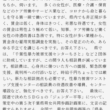
もちか、伺います。
多くの女性が、医療・介護・保育
などのケア労働やサービス業など、コロナから命と暮ら
しを守る第一線で働いていますが、県内でも非正規が多
く、賃金は低く、身体はきつく、劣悪な待遇です。女性
の賃金は男性より極めて低い。知事、ケア労働など働く
女性の待遇改善は急務です。特に女性が多い業種から、
賃金含む雇用実態調査を実施し、その是正のため、あら
ゆる手立てを講じるべきです。お答え下さい。
県で
は、「千葉性暴力被害支援センターちさと」など２団体
に助成していますが、この間９人も相談員が減っていま
す。相談員は、心身共に傷ついた方への面接、緊急医療
支援、裁判所への付添いなど、時給千円ちょっとでは厳
しい。新たな相談拠点も必要です。性暴力被害ワンスト
ップ支援センターの相談員の待遇改善や増員、センター
増設など、強化すべきです。お答え下さい。
最後に、
国連で決めたＳＤＧｓの「ジェンダー平等」について、
策定中の第５次千葉県男女共同参画計画案に、文言の記
載すらありません。全国で、男女共同参画等の「県条