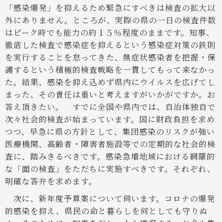
「感染爆発」を抑えるため緊急にすべきは検査の拡大以
外にありません。ところが、実際の県の一日の検査件数
はピーク時でも能力の約１５％程度のままです。知事、
徹底した検査で感染症を抑えるという感染症対策の鉄則
を実行することを怠ってきた、無症状感染者を把握・保
護するという積極的検査戦略を一貫してもって来なかっ
た。結果、感染を抑え込めず県内にウイルスを広げてし
まった、その責任は重いと考えますがいかがですか。お
答え頂きたい。
すでに全国や県内では、自治体独自で
次々社会的検査が始まっています。国に財政負担を求め
つつ、早急に県の方針として、集団感染のリスクが強い
医療機関、高齢者・障害者施設等での定期的な社会的検
査に、踏みきるべきです。感染急増地域における網羅的
な「面の検査」をただちに実施すべきです。それぞれ、
明確な答弁を求めます。
次に、新年度予算案について伺います。コロナの爆発
的感染を抑え、県民の命と暮らしを何としても守りぬ