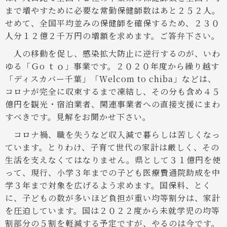
まで増やすために必要な常勤保健師数はあと２５２人。
せめて、全国平均並みの保健師を確保するため、２３０
人分１２億２千万円の増額を求めます。ご答弁下さい。
人の移動を促し、感染拡大防止に逆行するのが、いわ
ゆる「Ｇo ｔｏ」事業です。２０２０年度から繰り越す
「ディスカバー千葉」「Ｗelcom to chiba」などは、
コロナが完全に収束するまで凍結し、その分も含め４５
億円を観光・宿泊業者、関連事業者への直接支援にまわ
すべきです。見解をお聞かせ下さい。
コロナ禍、職を失うなど収入減で暮らしは苦しくなっ
ています。とりわけ、子育て世代の家計は厳しく、その
生活を支えなくてはなりません。県として３１億円を使
って、現行、小学３年までの子ども医療費通院助成を中
学３年まで対象を広げるよう求めます。国保料、とく
に、子どもの数が多いほど負担が重い均等割分は、家計
を圧迫しています。国は２０２２度から未就学児の均等
割部分の５割を軽減する予定ですが、やるのは今です。