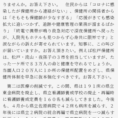
りませんか。お答え下さい。
住民からは「コロナに感
染したが保健所から連絡がない」、保健所の関係者から
は「そもそも保健師が少なすぎる」「応援がきても感染
拡大に追いつかず、追跡や健康管理の業務が溜まるばか
り」「終電で携帯が鳴り救急対応で深夜保健所へ戻った
が、入院先もホテルも見つからず心身共に限界です」と
涙ながらの訴えが寄せられています。知事に、この叫び
が届いていますか。お答え頂きたい。例えば松戸保健所
は、松戸・流山・我孫子の３市を担当していますが、た
った一ケ所で８３万人の命と健康を守れるでしょうか。
当面人口２０万人に１か所の保健所配置をめざし、県保
健所体制を早急に抜本強化すべきです。お答え下さい。
第二は医療の削減です。この間、県は１９１床の県立
東金病院を廃止し、県立看護師養成学校の廃止・再編時
に看護師養成定員を１６０名も減らしてきました。今後
も、４月から県立佐原病院で４２床も病床を減らす、２
年後には県立２病院の統合再編で県立病院を一つ減らす