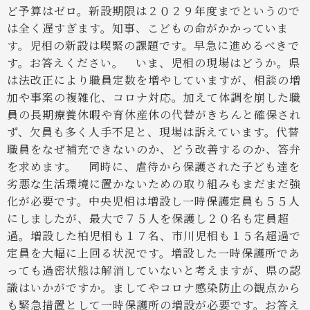
ど予算はゼロ。新設期限は２０２９年度までというので
は全く遅すぎます。知事、こどもの命がかかっていま
す。児相の新設は喫緊の課題です。早急に進めるべきで
す。お答えください。
いま、児相の現場はどうか。県
は法改正により職員定数を増やしていますが、相談の増
加や事案の複雑化、コロナ対応。加えて体調を崩した職
員の長期療養休暇や育休産休の代替がきちんと確保され
ず、欠員も多く人手不足と、現場は訴えています。代替
職員をなぜ補充できないのか、どう改善するのか、答弁
を求めます。
同時に、虐待から保護された子ども達を
劣悪な生活環境に置かないための取り組みもまだまだ強
化が必要です。中央児相は増設し一時保護定員も５５人
にしましたが、最大で７５人を保護し２０名も定員超
過。増設した柏児相も１７名、市川児相も１５名超過で
定員を大幅に上回る状況です。増設した一時保護所であ
っても過密状態は解消していないと考えますが、県の認
識はいかがですか。ましてやコロナ感染防止の観点から
も緊急措置として一時保護所の増設が必要です。お答え