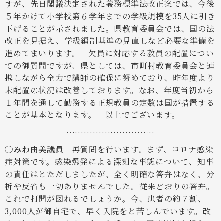
すが、先日閣議決定された義務標準法改正案では、今後
５年かけて小学校第６学年までの学級規模を35人に引き
下げることが示されました。県教育委員会では、国の法
改正を見据え、学級編制基準の見直しなど必要な準備を
進めてまいります。
欠員に対応する教員の配置につい
ての御質問ですが、県としては、市町村教育委員会と連
携しながら全力で講師の確保に努めており、昨年度より
未配置の状況は改善しております。なお、年度当初から
１年間を通して勤務する正規教員の定数は国が措置する
ことが基本となります。
以上でございます。
…………………………
◯みわ由美議員
再質問を行います。まず、コロナ感染
症対策です。感染爆発による深刻な事態について、知事
の責任はとただしましたが、全く明確な答弁はなく、分
析や反省も一切ありませんでした。従来どおりの答弁。
これで打開が図れるでしょうか。今、患者の約７割、
3,000人が御自宅で、早く入院をと苦しんでいます。改