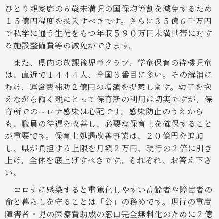
ひとり親家庭の６歳未満児の国保均等割を減免するため
１５億円程度を投入すべきです。さらに３５億６千万円
で私学に通う生徒をもつ年収５９０万円未満世帯に対す
る施設整備費等の減免ができます。
また、県内の放課後児童クラブ、学童保育の待機児童
は、直近で１４４４人、全国３番目に多い。その解消に
むけ、運営費補助２億円の増額を提案します。幼子を抱
えながら働く親にとって保育所の利用は切実ですが、保
育所でのコロナ感染は心配です。感染防止のうえから
も、職員の待遇を改善し、必要な保育士を確保すること
が重要です。保育士処遇改善事業は、２０億円を追加
し、県が負担する上限を月額２万円、現行の２倍に引き
上げ、全体を底上げすべきです。それぞれ、お答え下さ
い。
コロナに感染すると重篤化しやすい高齢者や障害者の
命と暮らしを守ることは「公」の務めです。現行の重度
障害者・児の医療費助成の窓口完全無料化のために２億