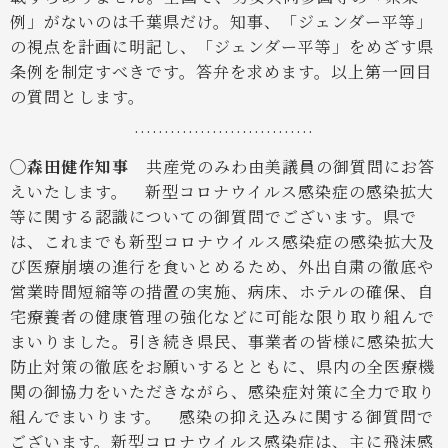
例」がないのは千葉県だけ。知事、「ジェンダー平等」
の視点を計画に明記し、「ジェンダー平等」をめざす県
条例を制定すべきです。答弁を求めます。以上第一回目
の質問とします。
…………………………
◯森田健作知事
共産党のみわ由美議員の御質問にお答
えいたします。
新型コロナウイルス感染症の感染拡大
等に関する認識についての御質問でございます。県で
は、これまでも新型コロナウイルス感染症の感染拡大及
び医療崩壊の進行を食いとめるため、外出自粛の徹底や
営業時間短縮等の措置の実施、病床、ホテルの確保、自
宅療養者の健康管理の強化などに可能な限り取り組んで
まいりました。引き続き県民、事業者の皆様に感染拡大
防止対策の徹底をお願いするとともに、県内の全医療機
関の御協力をいただきながら、感染症対策に全力で取り
組んでまいります。
感染の抑え込みに関する御質問で
ございます。新型コロナウイルス感染症は、主に飛沫感