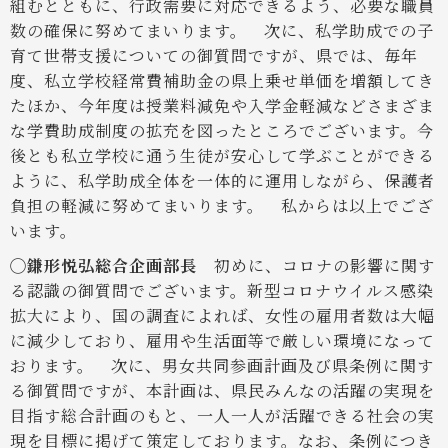
組むとともに、行政需要に対応できるよう、必要な職員
数の確保に努めてまいります。
次に、私学助成での子
育て世帯支援についての御質問ですが、県では、毎年
度、私立学校経常費補助金の県上乗せ単価を増額してき
たほか、今年度は授業料減免や入学金軽減などさまざま
な学費助成制度の拡充を図ったところでございます。今
後とも私立学校に通う生徒が安心して学ぶことができる
ように、私学助成全体を一体的に運用しながら、保護者
負担の軽減に努めてまいります。
私からは以上でござ
います。
◯鎌形悦弘総合企画部長
初めに、コロナの影響に関す
る認識の御質問でございます。新型コロナウイルス感染
拡大により、国の調査によれば、女性の雇用者数は大幅
に減少しており、雇用や生活面等で厳しい環境になって
おります。
次に、男女共同参画計画及び県条例に関す
る御質問ですが、本計画は、県民みんなの活躍の実現を
目指す総合計画のもと、一人一人が活躍できる社会の実
現を目標に掲げて策定しております。なお、条例につき