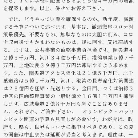
たら、すぐに学校に配置できるよう５億４千万円の増額
を提案します。以上、併せてお答え下さい。
では、どうやって財源を確保するのか。新年度、減額
する予算について述べます。基本は、徹頭徹尾コロナ対
策最優先。不要なもの、無駄なものは大胆に削る、コロ
ナ収束後でもかまわないものは、後に回す、又は凍結す
る。まずは、公共事業の直轄事業負担金です。圏央道４
２億３千万円、河川３４億５千万円、港湾事業５億７千
万円、土地改良３９億３千万円は凍結するよう求めま
す。また、圏央道アクセス強化は２１億５千万円、北千
葉道路は５億１千万円、河川、港湾の長寿命化対策関連
は２８億円を圧縮・先送りする。金田西、つくば沿線３
地区の区画整理事業の一般財源分１６億１千万円も凍結
します。広域農道２億８千万円も急ぐことはありませ
ん。それぞれ、ご答弁下さい。
オリンピック・パラリ
ンピック関連の予算も見直しが必要です。わが党は、政
府も、県も、世界もコロナに集中すべきであり、この夏
の開催は中止または延期が妥当と考えます。理由は、一