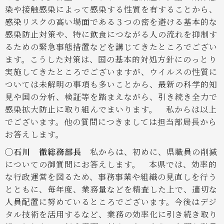
染や接触感染によって感染する性質を有することから、
感染リスクの高い場面である３つの密を避ける基本的な
感染防止対策や、特に飲食につながる人の流れを抑制す
るための緊急事態措置などを講じてきたところでござい
ます。こうした対策は、国の基本的対処方針にのっとり
実施してきたところでございますが、ウイルスの性質に
ついては未解明の事項も多いことから、最新の科学的知
見や国の分析、検証等を踏まえながら、引き続き全力で
感染拡大防止に取り組んでまいります。
私からは以上
でございます。他の質問につきましては担当部局長から
お答えします。
◯石川 徹総務部長
私からは、初めに、県職員の削減
についての御質問にお答えします。
本県では、効率的
な行政運営を図るため、事務事業や組織の見直しを行う
とともに、毎年度、業務量などを精査した上で、適切な
人員配置に努めているところでございます。今後はデジ
タル技術を活用するなど、業務の効率化に引き続き取り