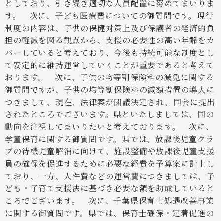
としており、引き続き適切な人員配置に努めてまいりま
す。
次に、子ども医療費についての御質問です。現行
制度の内容は、子供の保健対策上及び保護者の経済的負
担の軽減を図る観点から、支援の必要性の高い年齢をカ
バーしていると考えており、今後も持続可能な制度とし
て安定的に維持運営していくことが重要であると考えて
おります。
次に、子供の均等割保険料の減免に関する
御質問ですが、子供の均等割保険料の減額措置の導入に
つきまして、現在、法律案が閣議決定され、国会に提出
されたところでございます。県といたしましては、国の
動向を注視してまいりたいと考えております。
次に、
学童保育に関する御質問です。県では、放課後児童クラ
ブの待機児童解消に向けて、施設整備や放課後児童支援
員の確保を促進するために必要な経費を予算案に計上し
ており、一方、人件費などの運営費につきましては、子
ども・子育て支援法に基づき必要な額を助成していると
ころでございます。
次に、千葉県保育士処遇改善事業
に関する御質問です。県では、保育士確保・定着促進の