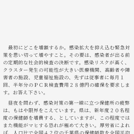
予算組み替え試算（議場配付資料：表）
最初にどこを増額するか。感染拡大を抑え込む緊急対
策を思い切って増やすこと。その要は、感染者が出る前
の定期的な社会的検査の決断です。感染リスクが高く、
クラスター発生の可能性が大きい医療機関、高齢者や障
害者の施設、児童福祉施設の、先ずは従事者に毎月１
回、半年分のＰＣＲ検査費用２８億円の確保を要求しま
す。お答え下さい。
昼夜を問わず、感染対策の第一線に立つ保健所の疲弊
は、もはや限界をこえています。県は、新年度２０名程
度の保健師を増員する、としていますが、この程度では
また機能がマヒする恐れが極めて大きい。厚労省によれ
ば、人口比で全国４２位の千葉県の保健師数を全国平均