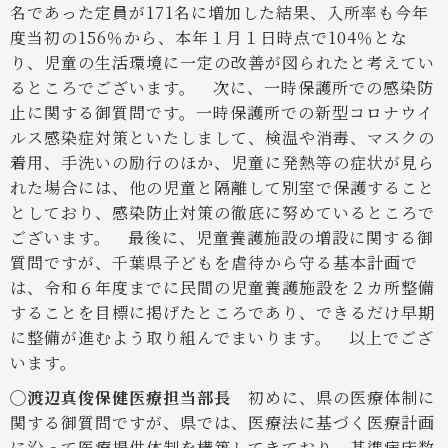
名であった定員が171名に増加した結果、入所率も今年
度当初の156％から、本年１月１日時点で104％とな
り、児童の生活環境に一定の改善が図られたと考えてい
るところでございます。
次に、一時保護所での感染防
止に関する御質問です。一時保護所での新型コロナウイ
ルス感染症対策といたしまして、検温や消毒、マスクの
着用、手洗いの励行のほか、児童に発熱等の症状が見ら
れた場合には、他の児童と隔離して別室で保護すること
としており、感染防止対策の徹底に努めているところで
ございます。
最後に、児童養護施設の増設に関する御
質問ですが、千葉県子どもを虐待から守る基本計画で
は、令和６年度までに民間の児童養護施設を２カ所整備
することを目標に掲げたところであり、できるだけ早期
に整備が進むよう取り組んでまいります。
以上でござ
います。
◯渡辺真俊保健医療担当部長
初めに、県の医療体制に
関する御質問ですが、県では、医療法に基づく医療計画
に沿って医療提供体制を構築してきており、基準病床数