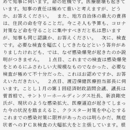
めて知事に伺います。命の危機です。医療崩壊も起きて
います。知事の責任は極めて重いと考えますが、どう
か、お答えください。
また、地方自治体の最大の責務
は、住民の命を守ることだ。今こそ人も予算も、コロナ
対策など命を守ることに集中すべきだと私は思います
が、知事も同じ認識か、お答えください。
次に、検査
です。必要な検査を幅広くしてきたなどという答弁があ
りましたけれども、では、なぜ感染爆発が起きたのか説
明がつきません。
１点目、これまでの検査は感染爆発
をとめるにふさわしい大規模なものでなかった、必要な
検査が極めて不十分だった、これはお認めですか、お答
えいただきたい。
２点目、渡辺保健医療担当部長に伺
います。ことし１月の第１回経済財政諮問会議、議長は
菅首相で、サントリーホールディングス社長、新浪剛史
氏が、現状のような感染拡大、医療逼迫が起きてしまっ
た今の状況を踏まえると、クラスター対策を中心とする
これまでの感染対策に限界があったのは明らかだ、無症
状者へのＰＣＲ検査の大幅拡大をと主張しています。根