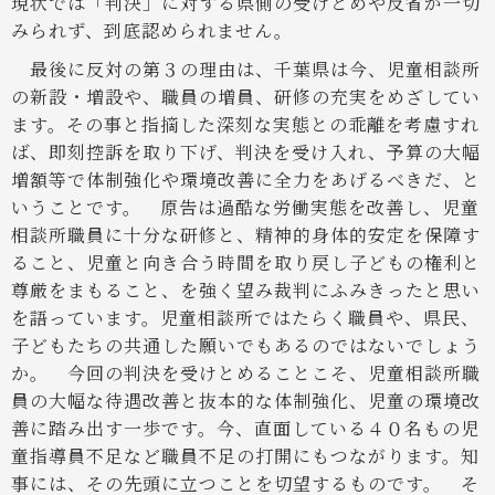
現状では「判決」に対する県側の受けとめや反省が一切
みられず、到底認められません。
最後に反対の第３の理由は、千葉県は今、児童相談所
の新設・増設や、職員の増員、研修の充実をめざしてい
ます。その事と指摘した深刻な実態との乖離を考慮すれ
ば、即刻控訴を取り下げ、判決を受け入れ、予算の大幅
増額等で体制強化や環境改善に全力をあげるべきだ、と
いうことです。
原告は過酷な労働実態を改善し、児童
相談所職員に十分な研修と、精神的身体的安定を保障す
ること、児童と向き合う時間を取り戻し子どもの権利と
尊厳をまもること、を強く望み裁判にふみきったと思い
を語っています。児童相談所ではたらく職員や、県民、
子どもたちの共通した願いでもあるのではないでしょう
か。
今回の判決を受けとめることこそ、児童相談所職
員の大幅な待遇改善と抜本的な体制強化、児童の環境改
善に踏み出す一歩です。今、直面している４０名もの児
童指導員不足など職員不足の打開にもつながります。知
事には、その先頭に立つことを切望するものです。
そ