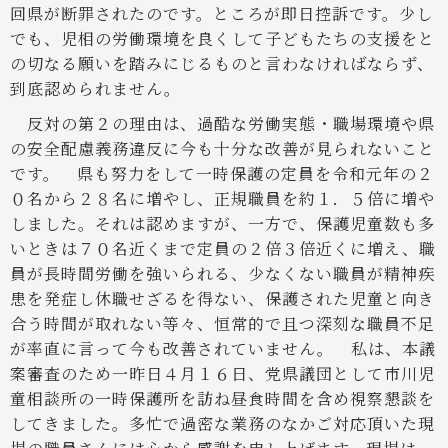
回県が断罪されたのです。ところが即日控訴です。少し
でも、児相の労働環境を良くして子どもたちの支援をと
の切なる願いを踏みにじるものと言わなければならず、
到底認められません。
反対の第２の理由は、過酷な労働実態・職場環境や県
の安全配慮義務違反に今も十分な改善が見られないこと
です。
県も努力をして一時保護の定員を令和元年の２
０名から２８名に増やし、正規職員を約１．５倍に増や
しました。それは認めますが、一方で、保護児童数も多
いときは７０名近くまで定員の２倍３倍近くに増え、職
員が長時間労働を強いられる、少なくない職員が精神疾
患を発症し休職せざるを得ない、保護された児童と向き
合う時間が取れない等々、恒常的で且つ深刻な職員不足
が率直に言って今も改善されていません。
私は、本議
案審査のため一昨日４月１６日、党県議団として市川児
童相談所の一時保護所を訪ね昼食時間を含め視察懇談を
してきました。多忙で過密な業務のなかご対応頂いた現