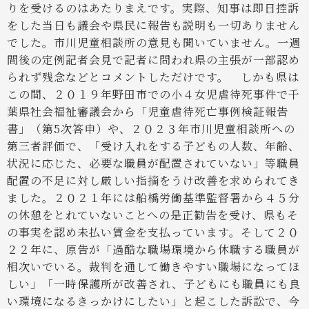
りを受けるのはあたりまえです。実際、知事は即日控訴
をした当日も議会や県民に報告も説明も一切ありません
でした。市川児童相談所の意見も聞いていません。一週
間後の定例記者会見で記者に問われ県の主張が一部認め
られず残念などとコメントしただけです。
しかも県は
この間、２０１９年野田市での小４女児虐待死事件で千
葉県社会福祉審議会から「児童虐待死亡事例検証報告
書」（第5次答申）や、２０２３年市川児童相談所への
第三者評価で、「受け入れをする子どもの人数、年齢、
状況に応じた、必要な職員が配置されていない」等職員
配置の不足に対し厳しい指摘をうけ改善を求められてき
ました。２０２１年には船橋労働基準監督署から４５分
の休憩をとれていないことへの是正勧告を受け、県もそ
の事実を認め未払い賃金を支払っています。
そして２０
２２年に、原告が「過酷な職場環境から休職する職員が
相次いでいる。裁判を通して働きやすい職場になってほ
しい」「一時保護所が改善され、子どもにも職員にも良
い環境になるきっかけにしたい」と起こした訴訟で、今