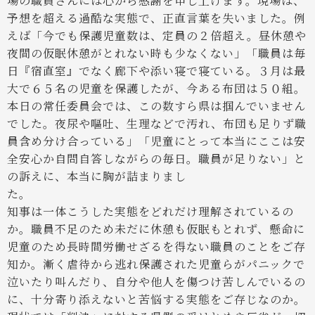
場の職員さんには心から感謝を申し上げます。現場は、
予想を超える過酷な実態で、正直言葉を失いました。例
えば「今でも保護児童数は、定員の２倍超え。昼休憩や
夜間の仮眠休憩がとれない時も少なくない」「職員は毎
日『宿直室』でなく廊下や添い寝で寝ている。３月は最
大で６５名の児童を保護したが、今ある布団は５０組。
本日の常任委員会では、この数すら県は掴んでいません
でした。夜尿や嘔吐、生理などで汚れ、布団も足りず職
員含め分け合っている」「児童にとって本当にここは安
全安心か自問自答しながらの毎日。職員が足りない」と
の訴えに、本当に胸が詰まりまし
知事は一体こうした実態をどれだけ理解されているの
か。職員不足のため未だに休憩も仮眠もとれず、懸命に
児童のため長時間労働せざるを得ない職員のことをご存
知か。漸く虐待から逃れ保護された児童らがパニックで
泣いたり叫んだり、自分や他人を傷つけ苦しんでいるの
に、十分寄り添えないと苦悩する実態をご存じなのか。