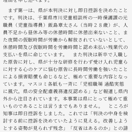
まず第一は、県が本判決に対し即日控訴を決めたこと
です。判決は、千葉県市川児童相談所の一時保護課の元
職員（児童指導員）飯島章太さん（当時２８歳）が、人
員不足から昼休み等の休憩時間に休憩出来ないこと、ま
た夜間の仮眠時間が労働から解放されていないとして、
休憩時間及び仮眠時間を労働時間と認め未払い残業代の
支払いを県に命じています。
また判決は新卒で入職し
た原告に対し、県が十分な研修を行わず受け入れ児童ら
に対する心のケアに悩む原告に長時間労働を強いたこと
による損害賠償も命じるなど、極めて重要な内容となっ
ています。マスコミ各紙も一斉に「児相職場 過酷実態
に風穴。県の安全配慮義務違反認める」など報道し県内
外から注目されています。本事案は県にとって極めて重
いものであることは言うまでもありません。
ところが
知事は即日控訴をしました。これでは「判決の中身を検
討する前に控訴を決めていたように見える。改善しよう
とする姿勢が見られず残念」「反省はあるのか」との誹