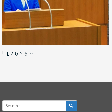
【２０２６…
SEARCH