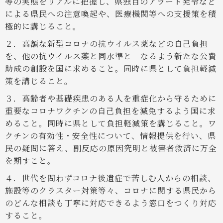
等の実態をリアルに把握し、県独自のアラート発令など
による県民への注意喚起や、医療機関等への支援策を積
極的に講じること。
２．高額な新型コロナの抗ウイルス薬などの自己負担
を、他の抗ウイルス薬と同水準と なるよう新たな公費
助成の創設を国に求めること。同時に県として負担軽減
策を講じること。
３．高齢者や基礎疾患のある人を重症化から守るために
重要なコロナワクチンの自己負担を減免するよう国に求
めること。同時に県として負担軽減策を講じること。ワ
クチンの有効性・安全性について、情報提供を行い、県
民の疑問に答え、副反応の原因究明と被害者救済に万全
を期すこと。
４．世代を問わずコロナ後遺症で苦しむ人からの相談、
施設等のクラスター対策等々、コロナに関する県民から
のどんな相談も丁寧に対応できるよう窓口をつくり対応
すること。