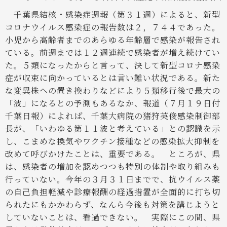
千葉県結核・感染症週報（第３１週）によると、新型
コロナウイルス感染症の報告数は２，７４４であった。
小児から高齢者までのあらゆる年齢層で感染が報告され
ている。前週までは１２週連続で感染者が増え続けてい
た。５類になったからと言って、決して新型コロナ感染
症が収束に向かっているとは言い難い状況である。新た
な変異株への置き換わりなどにより５類移行後で最大の
「波」になるとの予測もあるなか、報道（７月１９日付
千葉日報）によれば、千葉大病院の猪狩英俊感染制御部
長が、「いわゆる第１１波と考えている」との認識を示
し、こまめな換気やワクチン接種などの感染拡大抑制を
改めて呼びかけたことは、重要である。
ところが、県
は、感染者の増加を認めつつも特別の体制や取り組みも
行っていない。今年の３月３１日までで、抗ウイルス薬
の自己負担軽減や診療報酬の経過措置が全面的に打ち切
られたにもかかわらず、なんら今後も対策を講じようと
していないことは、看過できない。
実際にこの間、県