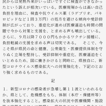
民からは発熱外来がいっぱいですぐに検査ができなかっ
たという訴えが相次いでいる。医療現場からは高い自己
負担を理由に、検査や抗ウイルス薬（ラゲブリオ、パキ
ロビッドなど１回３万円）の処方を避ける傾向や受診抑
制が広がっており、重症化が進めば医療逼迫も時間の問
題で今から対策と支援を、と求める声も噴出している。
さらに、９月以降７０００円もかかるワクチン接種に、
負担軽減の支援を求める声は切実である。
そこで、今
こそ県が県民の命と健康、公衆衛生・医療提供体制を守
りぬく立場を堅持し、受診抑制や重症化、医療逼迫をく
いとめるため、国に働きかけると同時に、県独自に、新
型コロナウイルス感染拡大への対策強化を、下記のとお
り強く求めるものである。
記
１．新型コロナの感染者が急増し第１１波といわれるな
か、県として、危機感をもち、体制（本庁・保健所等）
を抜本強化すること。感染拡大の状況や医療機関・施設