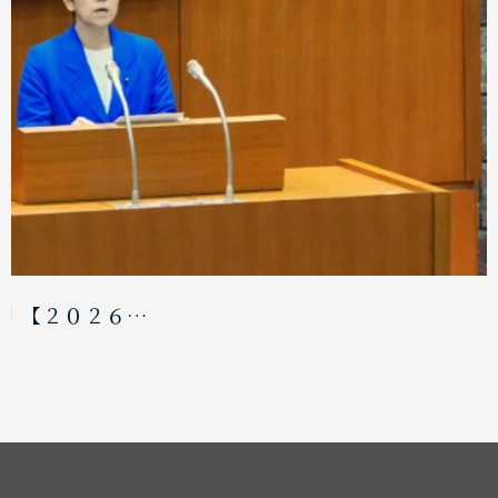
【２０２６…