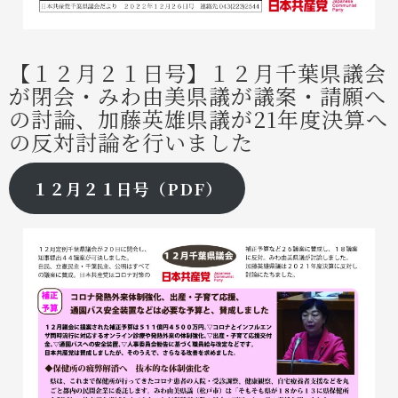
【１２月２１日号】１２月千葉県議会
が閉会・みわ由美県議が議案・請願へ
の討論、加藤英雄県議が21年度決算へ
の反対討論を行いました
１２月２１日号（PDF）