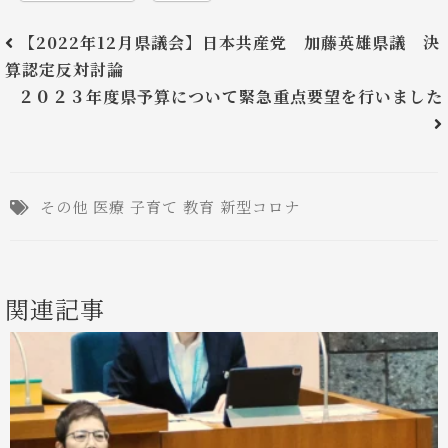
【2022年12月県議会】日本共産党 加藤英雄県議 決
算認定反対討論
２０２３年度県予算について緊急重点要望を行いました
その他
医療
子育て
教育
新型コロナ
関連記事