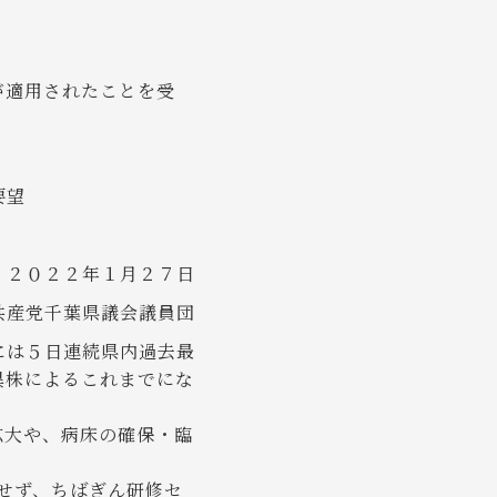
が適用されたことを受
要望
２０２２年１月２７日
共産党千葉県議会議員団
には５日連続県内過去最
異株によるこれまでにな
拡大や、病床の確保・臨
せず、ちばぎん研修セ