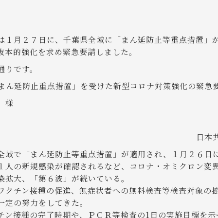
は１月２７日に、千葉県全域に「まん延防止等重点措置」
抜本的強化を求め緊急要請しました。
通りです。
まん延防止重点措置」を受けた新型コロナ対策強化の緊急
 様
日本
域で「まん延防止等重点措置」が適用され、１月２６日
１人の新規感染が確認されるなど、コロナ・オミクロン変
染拡大、「第６波」が続いている。
クチン接種の促進、無症状者への無料検査等検査対象の
一定の努力をしてきた。
ン接種の完了時期や、ＰＣＲ等検査の1日の実施目標を示