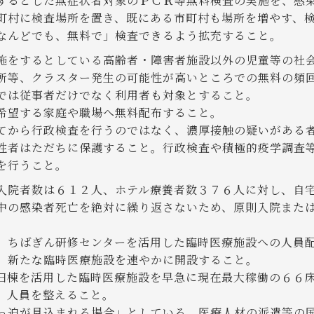
するとした無症状者対象のＰＣＲ等無料検査の実施を、感
町村に検査場所を置き、既にある市町村も場所を増やす、
なんどでも、無料で」検査できるよう拡充すること。
施をするとしている高齢者・障害者施設以外の児童等の社
所等、クラスター発生の可能性が高いところでの無料の頻
では従事者だけでなく利用者も対象とすること。
希望する家庭や職場へ無料配布すること。
てから行政検査を行うのではなく、濃厚接触の疑いがある
性者はただちに保護すること。行政検査や積極的疫学調査
を行うこと。
入院者数は６１２人、ホテル療養者数３７６人に対し、自
中の感染者死亡を絶対に繰り返さないため、原則入院また
、ちばぎん研修センターを活用した臨時医療施設への人員
。新たな臨時医療施設を速やかに開設すること。
旧棟を活用した臨時医療施設を早急に現在最大稼働の６６
、人員を整えること。
っ迫が見込まれる場合」としている、医療人材の派遣等の