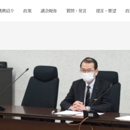
議員紹介
政策
議会報告
質問・発言
提言・要望
政