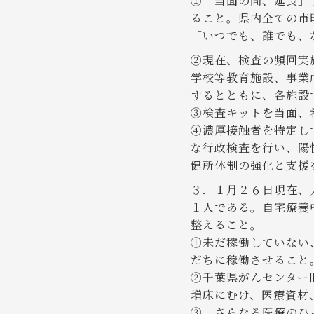
①「当面の間、延長」
ること。県内全ての市
「いつでも、誰でも、
②現在、検査の頻回実
学校等教育施設、事業
するとともに、各施設
③検査キットを当面、
④濃厚接触者を特定し
な行政検査を行い、陽
健所体制の強化と支援
３．１月２６日現在、
１人である。自宅療養
整えること。
①未だ稼働していない
だちに稼働させること
②千葉県がんセンター
増床にむけ、医療資材
③「さらなる医療のひ