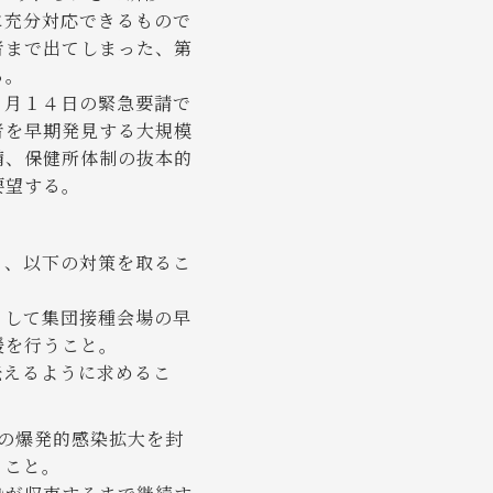
に充分対応できるもので
者まで出てしまった、第
る。
１月１４日の緊急要請で
者を早期発見する大規模
備、保健所体制の抜本的
要望する。
う、以下の対策を取るこ
として集団接種会場の早
援を行うこと。
伝えるように求めるこ
の爆発的感染拡大を封
うこと。