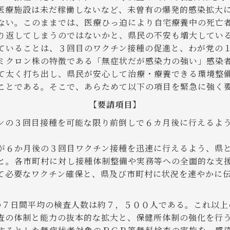
医療施設は未だ稼働しないなど、未曽有の爆発的感染拡大
ない。このままでは、医療ひっ迫により自宅療養中の死亡
り返してしまうのではないかと、県民の不安も増大してい
いることは、３回目のワクチン接種の促進と、わが党の
ミクロン株の特徴である「無症状だが感染力の強い」感染
て太く打ち出し、県民が安心して治療・療養できる環境整
ことである。そこで、あらためて以下の項目を緊急に強く
【要請項目】
ンの３回目接種を可能な限り前倒しで６カ月後に行えるよ
が６か月後の３回目ワクチン接種を迅速に行えるよう、県
と。各市町村に対し接種体制整備や実務等への全面的な支
て必要なワクチン確保と、県及び市町村に状況を速やかに
の７日間平均の検査人数は約７，５００人である。これ以上
査の体制と能力の抜本的な拡大と、保健所体制の強化を行