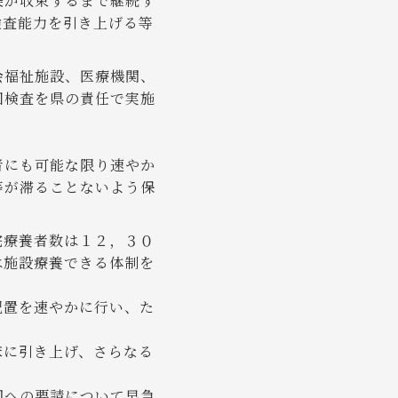
染が収束するまで継続す
検査能力を引き上げる等
会福祉施設、医療機関、
回検査を県の責任で実施
者にも可能な限り速やか
等が滞ることないよう保
宅療養者数は１２，３０
は施設療養できる体制を
配置を速やかに行い、た
床に引き上げ、さらなる
国への要請について早急