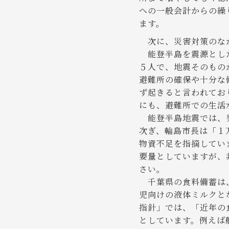
への一般会計からの繰
ます。
次に、災害対策のな
能登半島を震源とした
５人で、地震そのもの
避難所の確保や十分な
ず起きると言われてお
にも、避難所での生活
能登半島地震では、発
次ぎ、輪島市長は「１
物資不足を指摘してい
要量としていますが、
さい。
千葉県の食料備蓄は、
児向けの液体ミルクと
指針」では、「近年の
としています。例えば