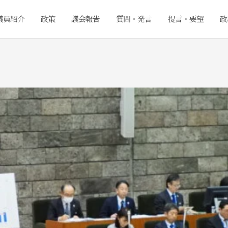
議員紹介
政策
議会報告
質問・発言
提言・要望
政