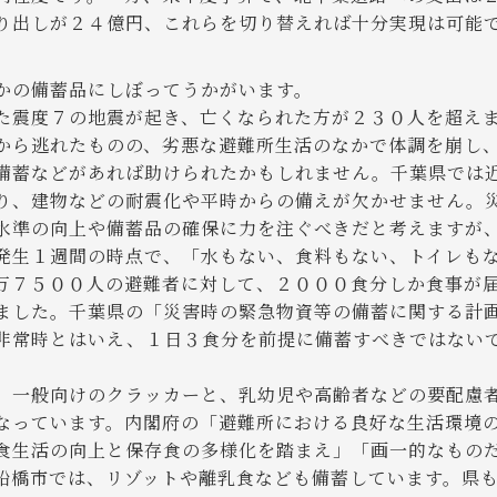
り出しが２４億円、これらを切り替えれば十分実現は可能
かの備蓄品にしぼってうかがいます。
震度７の地震が起き、亡くなられた方が２３０人を超え
から逃れたものの、劣悪な避難所生活のなかで体調を崩し
備蓄などがあれば助けられたかもしれません。千葉県では
り、建物などの耐震化や平時からの備えが欠かせません。
水準の向上や備蓄品の確保に力を注ぐべきだと考えますが
生１週間の時点で、「水もない、食料もない、トイレも
万７５００人の避難者に対して、２０００食分しか食事が
ました。千葉県の「災害時の緊急物資等の備蓄に関する計
非常時とはいえ、１日３食分を前提に備蓄すべきではない
一般向けのクラッカーと、乳幼児や高齢者などの要配慮
なっています。内閣府の「避難所における良好な生活環境
食生活の向上と保存食の多様化を踏まえ」「画一的なもの
船橋市では、リゾットや離乳食なども備蓄しています。県