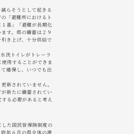
を減らそうとして起きる
府の「避難所におけるト
に１基」「避難が長期化
います。県の備蓄は２９
を引き上げ、十分供給で
水洗トイレがトレーラ
に使用することができま
して確保し、いつでも出
、更新されていません。
どが新たに備蓄されてい
定する必要があると考え
にした国民皆保険制度の
、昨年６月の県全体の滞