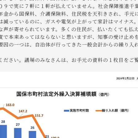
０９で実に７軒に１軒が払えていません。社会保障推進千
年金から国保料、介護保険料、住民税を天引きされ、手元
は減っているのに、ガスや電気が上がって家計はマイナス
な声が寄せられています。多くの住民が、払いたくても払
度で本来あってはならないと思いますが、知事の受け止め
因の一つは、自治体が行ってきた一般会計からの繰り入
ください。議場のみなさんは、お手元の資料の１枚目をご