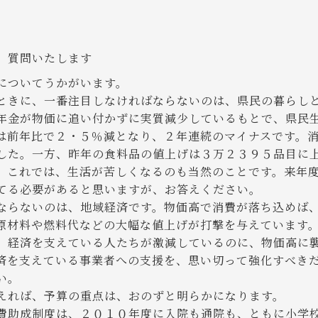
、質問いたします
についてうかがいます。
ときに、一番注目しなければならないのは、県民の暮らし
年金が物価に追い付かずに実質減少しているもとで、県民
は前年比で２・５％減となり、２年連続のマイナスです。
した。一方、昨年の食料品の値上げは３万２３９５品目に
。これでは、生活が苦しくなるのも当然のことです。来年
てる必要があると思いますが、お答えください。
ならないのは、地域経済です。物価高で消費が落ち込めば
原材料や燃料代などの大幅な値上げが打撃を与えています
、経済を支えている人たちが激減しているのに、物価高に
済を支えている事業者への支援を、思い切って強化すべき
い。
れば、予算の重点は、おのずと明らかになります。
助成制度は、２０１０年度に入院も通院も、ともに小学