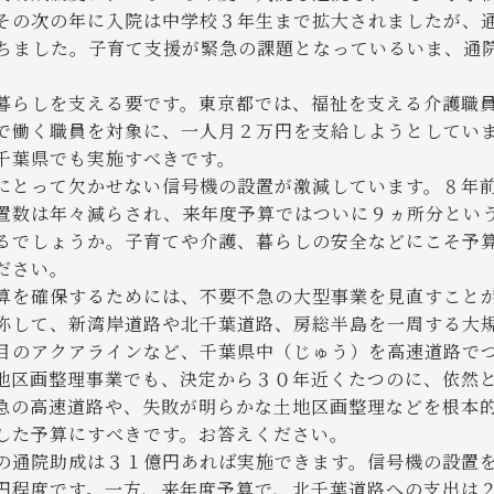
その次の年に入院は中学校３年生まで拡大されましたが、
ちました。子育て支援が緊急の課題となっているいま、通
らしを支える要です。東京都では、福祉を支える介護職
で働く職員を対象に、一人月２万円を支給しようとしてい
千葉県でも実施すべきです。
とって欠かせない信号機の設置が激減しています。８年
置数は年々減らされ、来年度予算ではついに９ヵ所分とい
るでしょうか。子育てや介護、暮らしの安全などにこそ予
ださい。
を確保するためには、不要不急の大型事業を見直すこと
称して、新湾岸道路や北千葉道路、房総半島を一周する大
目のアクアラインなど、千葉県中（じゅう）を高速道路で
地区画整理事業でも、決定から３０年近くたつのに、依然
急の高速道路や、失敗が明らかな土地区画整理などを根本
した予算にすべきです。お答えください。
通院助成は３１億円あれば実施できます。信号機の設置
円程度です。一方、来年度予算で、北千葉道路への支出は