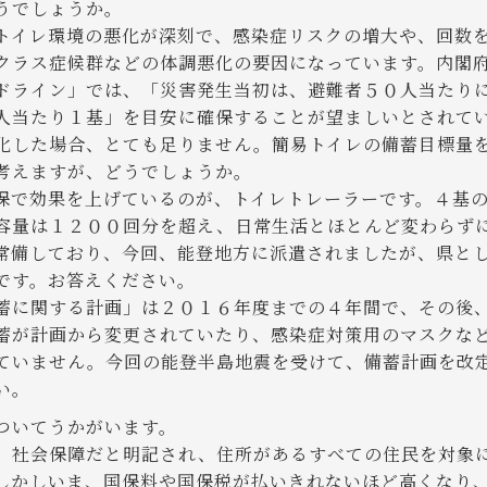
うでしょうか。
イレ環境の悪化が深刻で、感染症リスクの増大や、回数
クラス症候群などの体調悪化の要因になっています。内閣
ドライン」では、「災害発生当初は、避難者５０人当たり
人当たり１基」を目安に確保することが望ましいとされて
化した場合、とても足りません。簡易トイレの備蓄目標量
考えますが、どうでしょうか。
で効果を上げているのが、トイレトレーラーです。４基の
容量は１２００回分を超え、日常生活とほとんど変わらず
常備しており、今回、能登地方に派遣されましたが、県と
です。お答えください。
に関する計画」は２０１６年度までの４年間で、その後
蓄が計画から変更されていたり、感染症対策用のマスクな
ていません。今回の能登半島地震を受けて、備蓄計画を改
い。
ついてうかがいます。
、社会保障だと明記され、住所があるすべての住民を対象
しかしいま、国保料や国保税が払いきれないほど高くなり