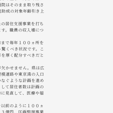
通院はそのまま取り残さ
院助成の対象年齢引き上
員の居住支援事業を打ち
ます。職員の収入増につ
前まで毎年１００ヵ所を
う驚くべき状況です。こ
算を厚く配分すべきだと
が欠かせません。県は広
規模道路や東京湾の入口
つなぐような計画を進め
として居住者数は計画の
的に見直して、医療や福
を以前のように１００ヵ
２３億円、区画整理事業