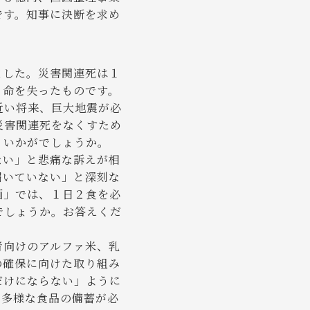
です。知事に決断を求め
ました。災害関連死は１
、命を失ったものです。
近い将来、巨大地震が必
災害関連死をなくすため
、いかがでしょうか。
ない」と悲痛な訴えが相
届いていない」と深刻な
画」では、１日２食を必
でしょうか。お答えくだ
者向けのアルファ米、乳
の確保に向けた取り組み
だけにならない」ように
も多様な食品の備蓄が必