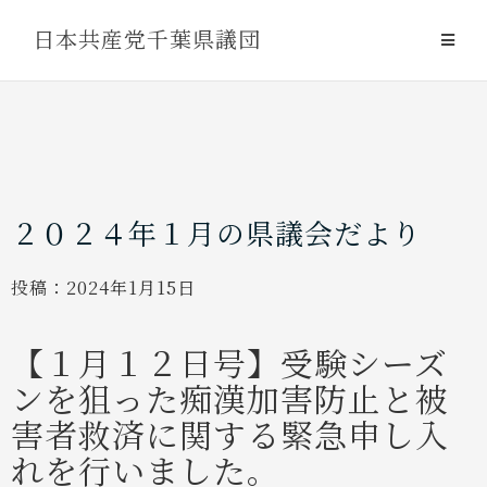
Skip
日本共産党千葉県議団
to
content
２０２４年１月の県議会だより
投稿：
2024年1月15日
【１月１２日号】受験シーズ
ンを狙った痴漢加害防止と被
害者救済に関する緊急申し入
れを行いました。