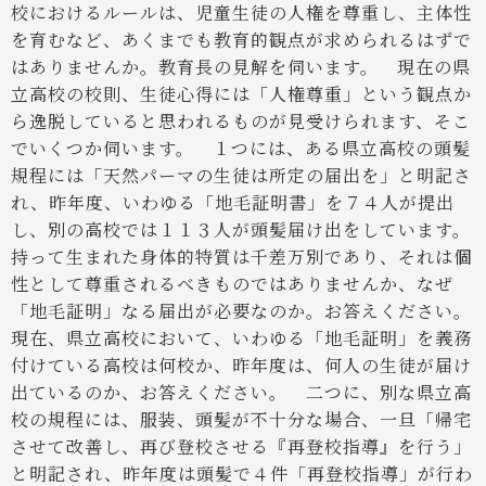
校におけるルールは、児童生徒の人権を尊重し、主体性
を育むなど、あくまでも教育的観点が求められるはずで
はありませんか。教育長の見解を伺います。
現在の県
立高校の校則、生徒心得には「人権尊重」という観点か
ら逸脱していると思われるものが見受けられます、そこ
でいくつか伺います。
１つには、ある県立高校の頭髪
規程には「天然パーマの生徒は所定の届出を」と明記さ
れ、昨年度、いわゆる「地毛証明書」を７４人が提出
し、別の高校では１１３人が頭髪届け出をしています。
持って生まれた身体的特質は千差万別であり、それは個
性として尊重されるべきものではありませんか、なぜ
「地毛証明」なる届出が必要なのか。お答えください。
現在、県立高校において、いわゆる「地毛証明」を義務
付けている高校は何校か、昨年度は、何人の生徒が届け
出ているのか、お答えください。
二つに、別な県立高
校の規程には、服装、頭髪が不十分な場合、一旦「帰宅
させて改善し、再び登校させる『再登校指導』を行う」
と明記され、昨年度は頭髪で４件「再登校指導」が行わ