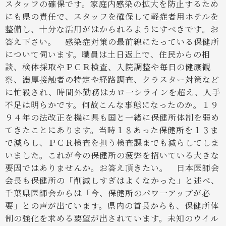
スタッフの確保です。家庭内感染の拡大を防止するため
にも県の責任で、スタッフを確保して軽症者用ホテルを
整備し、十分な活用がはかられるようにすべきです。お
答え下さい。
感染症対策の最前線にたっている保健所
について伺います。職員は土日返上で、住民からの相
談、検体採取やＰＣＲ検査、入院調整や毎日の健康観
察、濃厚接触者の特定や経路調査、クラスター対策など
に忙殺され、時間外勤務はカロ一シラインを超え、人手
不足は明らかです。何故こんな事態になったのか。１９
９４年の法改正を機に県も国と一緒に保健所体制を弱め
てきたことにあります。当時１８あった保健所を１３ま
で減らし、ＰＣＲ検査を担う検査課までも減らしてしま
いました。これが今の保健所の疲弊を招いている大きな
要因ではありませんか。お答え頂きたい。
日本医師会
会長も保健所の「削減しすぎはよくなかった」と述べ、
千葉県医師会からは「今、保健所のパワ一アップが必
要」との声が出ています。県内の首長からも、保健所体
制の強化を求める要望が出されています。未知のウイル