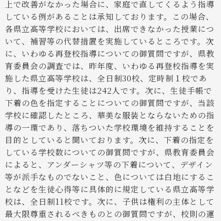
上で改善がなかった場合に、家庭で直してくるよう指導
している例があることは承知しております。この場合、
各県立高等学校においては、出席できなかった授業につ
いて、補習等の代替措置を実施しているところです。次
に、いわゆる再登校指導についての御質問ですが、県教
育委員会の調査では、昨年度、いわゆる再登校指導を実
施した県立高等学校は、全日制30校、定時制１校であ
り、指導を受けた生徒は242人です。次に、生徒手帳で
下着の色を指定することについての御質問ですが、当該
学校に確認したところ、華美な服装とならないための指
導の一環であり、落ちついた学校環境を維持することを
目的としていると聞いております。次に、下着の指定を
している学校数についての御質問ですが、県教育委員会
によると、アンダーシャツ等の下着について、デザイン
等が派手なものでないこと、色については白地にするこ
となどを生徒心得等に具体的に規定している県立高等学
校は、全日制11校です。次に、子供は権利の主体として
最大限尊重されるべきものとの御質問ですが、校則の運