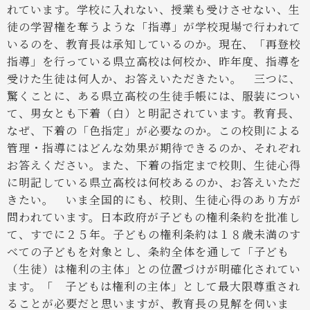
れています。学校に入れない、授業も受けさせない、生
徒の学習権を奪うような「指導」が学校現場で行われて
いるのを、教育長は承知しているのか。現在、「再登校
指導」を行っている県立高校は何校か、昨年度、指導を
受けた生徒は何人か、お答えいただきたい。
三つに、
驚くことに、ある県立高校の生徒手帳には、服装につい
て、男女とも下着（白）と明記されています。教育長、
なぜ、下着の「色指定」が必要なのか。この校則による
管理・指導にはどんな効果が期待できるのか、それぞれ
お答えください。また、下着の指定まで校則、生徒心得
に明記している県立高校は何校あるのか、お答えいただ
きたい。
いま全国的にも、校則、生徒心得のあり方が
問われています。日本政府が子どもの権利条約を批准し
て、すでに２５年。子どもの権利条約は１８歳未満のす
べての子どもを対象とし、条約全体を通して「子ども
（生徒）は権利の主体」との位置づけが明確化されてい
ます。
「 子どもは権利の主体」として最大限尊重され
ることが必要だと思いますが、教育長の見解を伺いま