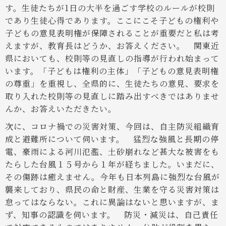
す。生徒たちが1日の大半を過ごす学校のルールが校則
であり生徒心得であります。ここにこそ子どもの権利や
子どもの意見表明権が保障されることが重要だと私は考
えますが、教育長はどうか、お答えください。
関東近
県においても、校則等の見直しの指導が行われ始まって
います。「子どもは権利の主体」「子どもの意見表明権
の尊重」を重視し、全県的に、生徒たちの意見、要求を
取り入れた校則等の見直しに踏み出すべきではありませ
んか、お答えいただきたい。
次に、コロナ禍での災害対策、今回は、自主防災組織育
成と避難所について伺います。
猛烈な強風と長期の停
電、豪雨による河川氾濫、土砂崩れなど甚大な被害をも
たらした台風１５号から１年が経ちました。いまだに、
その傷跡は癒えません。今年も日本列島に強烈な台風が
襲来しており、県民の命と財産、生業を守る災害対策は
怠ってはならない。これに異論はないと思いますが、ま
ず、知事の認識を伺います。
防災・減災は、自己責任