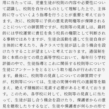
用に当たっては、児童生徒が校則の内容や必要性につい
て認識し、校則を自分のものとして理解した上で、主体
的に守っていくよう指導を行うことが重要と考えており
ます。次に、校則等に子供の意見表明権等が保障される
ことについての御質問ですが、校則等の見直しは、最終
的には学校運営に責任を負う校長の権限として判断され
る事柄ではありますが、生徒会活動を通して生徒自身が
主体的に考えたり、各クラスで生徒が話し合う機会を設
けたりすることが望ましいと考えております。通信制を
除く本県の全ての県立高等学校において、毎年行う学校
評価の中で、生徒指導とこれに関係する校則等について
生徒にアンケートをとるという取り組みが行われており
ます。最後に、校則等の見直しについての御質問です
が、校則等については、生徒の実情や時代の進展等を踏
まえ、絶えず積極的に見直す必要があると考えておりま
す。このため、各学校に対して、校則等の見直しに当た
って、生徒が話し合う機会を設けたり、保護者からの意
見を聴取したりするなど、生徒や保護者が何らかの形で