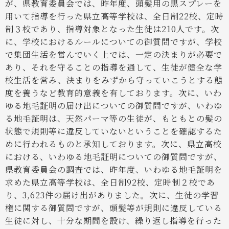
が、県教育委員会では、昨年度、頭髪用の黒スプレーを
用いて指導を行った県立高等学校は、全日制22校、定時
制３校であり、指導対象となった生徒は210人です。次
に、学校におけるルールについての御質問ですが、学校
で集団生活を営んでいく上では、一定の決まりが必要で
あり、それを守ることの指導を通して、生徒が健全な学
校生活を営み、決まりをみずから守っていこうとする態
度を養うなど教育的意義を有しております。次に、いわ
ゆる地毛証明の届け出についての御質問ですが、いわゆ
る地毛証明は、天然パーマ等の生徒が、もともとの髪の
状態で規則等に違反していないということを確認するた
めに行われるものと承知しております。次に、県立高校
における、いわゆる地毛証明についての御質問ですが、
県教育委員会の調査では、昨年度、いわゆる地毛証明を
求めた県立高等学校は、全日制92校、定時制２校であ
り、3,623件の届け出がありました。次に、生徒の学習
権に関する御質問ですが、頭髪等が規則に違反している
生徒に対し、十分な期間を設け、繰り返し指導を行った