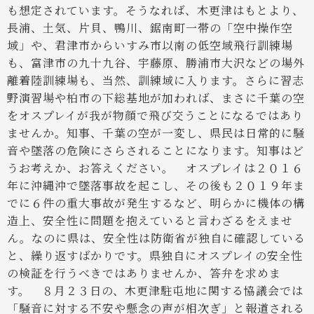
も想定されています。そうなれば、木更津はもとより、
長浦、土気、片貝、鴨川、鋸南町一帯の「空中操作空
域」や、君津市からいすみ市以南の低空域飛行訓練場
も、富津市の九十九谷、宇藤原、勝浦市大沢などの場外
離着陸訓練場も、当然、訓練域に入ります。さらに習志
野演習場や柏市の下総基地が加われば、まさに千葉の空
をオスプレイが我が物顔で飛び交うことになるではあり
ませんか。知事、千葉の空が一変し、県民は日常的に騒
音や墜落の危険にさらされることになります。知事はど
うお考えか、お答えください。
オスプレイは２０１６
年に沖縄沖で墜落事故を起こし、その後も２０１９年ま
でに６件の重大事故が発生するなど、明らかに機体の構
造上、安全性に問題を抱えていると言わざるをえませ
ん。なのに県は、安全性は防衛省が独自に確認している
と、繰り返すばかりです。県独自にオスプレイの安全性
の検証を行うべきではありませんか、答弁を求めま
す。
８月２３日の、木更津駐屯地に関する協議会では
「騒音に対する不安や懸念の声が相次ぎ」と報道される