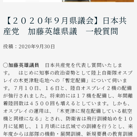
【２０２０年９月県議会】日本共
産党 加藤英雄県議 一般質問
投稿：
2020年9月30日
◯加藤英雄議員
日本共産党を代表し質問いたしま
す。
はじめに知事の政治姿勢として陸上自衛隊オスプ
レイの木更津駐屯地への「暫定配備」について伺いま
す。７月１０日、１６日と、陸自オスプレイ２機の配備
が強行されました。将来的には１７機を配備し、年間離
着陸回数は４５００回も増えるとしています。しかも、
オスプレイの運用は、「木更津に現在配備している航空
機と同様になる」とされ、防衛省は飛行訓練始めを１０
月に延期し、１１月頃には広域での訓練を行うとし、来
年度からは部隊の機動・展開訓練、新規要員の教育訓練