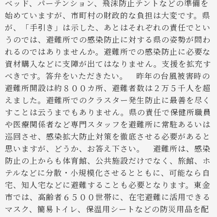
ベッド、パーテンション、飛沫防止テントなどの準備を
始めていますが、市町村の財政的な負担は大変です。県
が、「手引き」は示した、あとはそれぞれの責任でとい
うのでは、避難所での感染防止に対する県の姿勢が問わ
れるのではありませんか。避難所での感染防止に必要な
資材購入などに支障が出てはなりません。支援を拡充す
べきです。答弁をいただきたい。
昨年の台風被害時の
避難所開設は約８００カ所、避難者数は２万５千人を超
えました。避難所でのクラスター発生防止に最善を尽く
すことは云うまでもありません。県の責任で保健所職員
や医療関係者など専門スタッフを避難所に常駐あるいは
巡回させ、感染拡大防止対策を徹底させる必要があると
思いますが、どうか、お答え下さい。
避難所は、感染
防止の上からも体育館、公共施設だけでなく、旅館、ホ
テルなどに分散・小規模化させるとともに、可能なら自
宅、知人宅などに避難することも必要となります。東金
市では、高齢者６５００世帯に、在宅避難に活用できる
マスク、簡易トイレ、保温用シートなどの防災用品を配