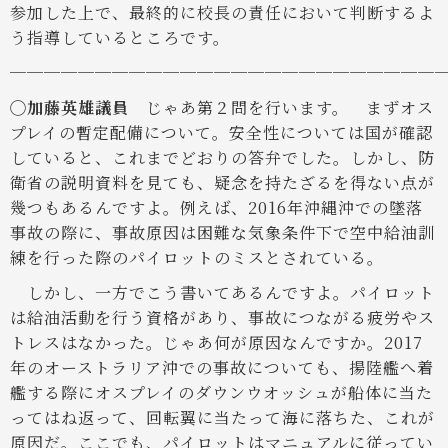
参加した上で、最終的に校長の責任において判断するよ
う指導しているところです。
─────────────────────────
◯加藤英雄議員
じゃあ第２問を行います。 まずオス
プレイの暫定配備について。安全性については国が確認
していると、これまでどおりの答弁でした。しかし、防
衛省の説明資料を見ても、疑念を持たざるを得ない点が
幾つもあるんですよ。例えば、2016年沖縄沖での墜落
事故の際に、事故原因は困難な気象条件下で空中給油訓
練を行った際のパイロットのミスとされている。
しかし、一方でこう書いてあるんですよ。パイロット
は給油活動を行う資格があり、事故につながる疲労やス
トレスはなかった。じゃあ何が原因なんですか。2017
年のオーストラリア沖での事故についても、揚陸艦へ着
艦する際にオスプレイのダウンウオッシュが船体に当た
ってはね返って、回転翼に当たって海に落ちた、これが
原因だ。ここでも、パイロットはマニュアルに従ってい