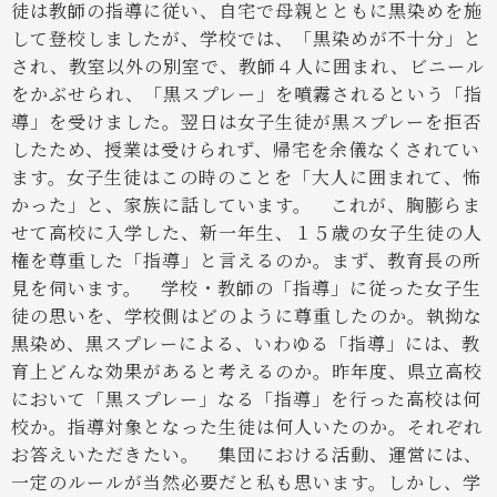
徒は教師の指導に従い、自宅で母親とともに黒染めを施
して登校しましたが、学校では、「黒染めが不十分」と
され、教室以外の別室で、教師４人に囲まれ、ビニール
をかぶせられ、「黒スプレー」を噴霧されるという「指
導」を受けました。翌日は女子生徒が黒スプレーを拒否
したため、授業は受けられず、帰宅を余儀なくされてい
ます。女子生徒はこの時のことを「大人に囲まれて、怖
かった」と、家族に話しています。
これが、胸膨らま
せて高校に入学した、新一年生、１５歳の女子生徒の人
権を尊重した「指導」と言えるのか。まず、教育長の所
見を伺います。
学校・教師の「指導」に従った女子生
徒の思いを、学校側はどのように尊重したのか。執拗な
黒染め、黒スプレーによる、いわゆる「指導」には、教
育上どんな効果があると考えるのか。昨年度、県立高校
において「黒スプレー」なる「指導」を行った高校は何
校か。指導対象となった生徒は何人いたのか。それぞれ
お答えいただきたい。
集団における活動、運営には、
一定のルールが当然必要だと私も思います。しかし、学