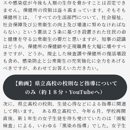
スや感染症が今後も人類の生存を脅かすことは否定でき
ません。保健所の役割は益々高まっています。そもそも
保健所とは、「すべての生活部門について、社会福祉、
社会保障及び公衆衛生の向上及び増進に努めなければな
らない」という憲法２５条に基づき設置された住民の命
と健康を守る公衆衛生の要だと思いますが、知事の認識
はどうか。保健所の保健師や正規職員を大幅に増やすべ
きですが、どうか。廃止した検査課や保健所の復活増設
も含め、感染防止と公衆衛生の充実強化に全力をあげる
べきですが、あわせてお答えいただきたい。
【動画】県立高校の校則など指導について
のみ
（約１８分・YouTubeへ）
次に、県立高校の校則、生徒心得などによる指導に関連
して伺います。
ある県立高校で、今年６月、学校再開
直後、新１年生の女子生徒を待ち受けていたのは「頭髪
検査」による、いわゆる「黒染め指導」でした。女子生