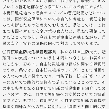
たすものであると国から聞いております。最後に、オス
プレイの暫定配備などの撤回についての御質問ですが、
木更津駐屯地への陸自オスプレイの暫定配備などについ
ては、国が安全保障について総合的に考慮し、責任を持
って判断したものと考えております。県としては、これ
までも国に対して安全対策の徹底など、重ねて要請して
きたところであり、今後も木更津市と連携しながら、県
民の安全・安心の確保に向けて対応してまいります。
◯石渡敏温防災危機管理部長
私からは自主防災会、避
難所への支援についてのうち４問につきましてお答えい
たします。初めに、自主防災組織の育成に関する御質問
ですが、県では、自主防災組織のリーダーとして活動す
る人材の育成に努めており、消防学校・防災研修センタ
ーにおいて実践的な研修を実施しているところです。そ
の中で参考となる自主防災組織の活動事例も紹介してま
いります。次に、自主防災組織への支援についての御質
問ですが、県では、市町村が行う自主防災組織の資機材
整備や訓練などへの補助に対し、地域防災力向上総合支