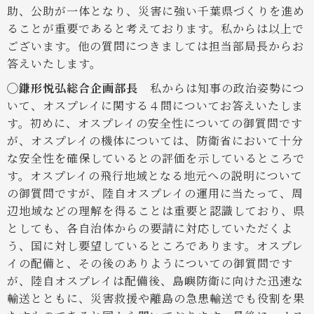
助、公助が一体となり、災害に強い千葉県づくりを進め
ることが重要であると考えております。私からは以上で
ございます。他の質問につきましては担当部局長からお
答えいたします。
◯鎌形悦弘総合企画部長
私からは知事の政治姿勢につ
いて、オスプレイに関する４問についてお答えいたしま
す。初めに、オスプレイの安全性についての御質問です
が、オスプレイの機体については、防衛省において十分
な安全性を確保しているとの評価を示しているところで
す。オスプレイの飛行地域となる地元への説明について
の御質問ですが、陸自オスプレイの運用に当たって、周
辺地域などの理解を得ることは重要と認識しており、県
としても、各自治体からの要請に対応していただくよ
う、国に対し要望しているところであります。オスプレ
イの配備と、その後のありようについての御質問です
が、陸自オスプレイは配備後、島嶼防衛に向けた迅速な
輸送とともに、災害救援や離島の急患輸送でも役割を果