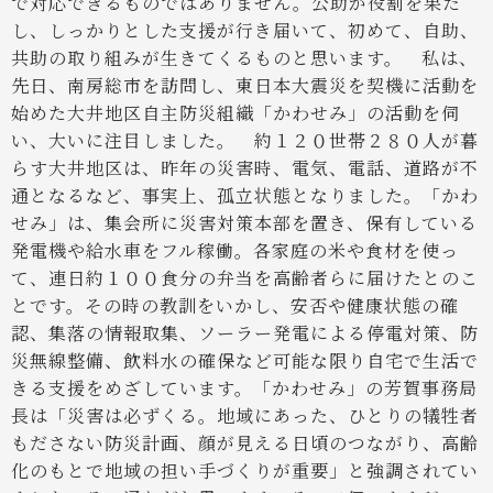
で対応できるものではありません。公助が役割を果た
し、しっかりとした支援が行き届いて、初めて、自助、
共助の取り組みが生きてくるものと思います。
私は、
先日、南房総市を訪問し、東日本大震災を契機に活動を
始めた大井地区自主防災組織「かわせみ」の活動を伺
い、大いに注目しました。
約１２０世帯２８０人が暮
らす大井地区は、昨年の災害時、電気、電話、道路が不
通となるなど、事実上、孤立状態となりました。「かわ
せみ」は、集会所に災害対策本部を置き、保有している
発電機や給水車をフル稼働。各家庭の米や食材を使っ
て、連日約１００食分の弁当を高齢者らに届けたとのこ
とです。その時の教訓をいかし、安否や健康状態の確
認、集落の情報取集、ソーラー発電による停電対策、防
災無線整備、飲料水の確保など可能な限り自宅で生活で
きる支援をめざしています。「かわせみ」の芳賀事務局
長は「災害は必ずくる。地域にあった、ひとりの犠牲者
もださない防災計画、顔が見える日頃のつながり、高齢
化のもとで地域の担い手づくりが重要」と強調されてい