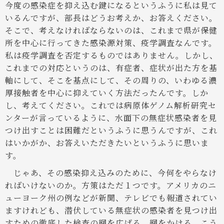
今度の感染症を抑え込む鍵になるというふうに私は見て
いるんですが、部長はどうお考えか、お答えください。
そこで、考えなければならないのは、これまで県が保健
所を中心に行ってきた感染源対策、疫学調査なんです。
私は疫学調査を否定するものではありません。しかし、
これまでの対応というのは、有症者、症状が出た方を基
軸にして、そこを基点にして、その周りの、いわゆる濃
厚接触者を中心に抑えていく方法だったんです。しか
し、考えてください。これでは病原体ゲノム解析研究セ
ンターが言っているように、水面下の無症状感染者を見
つけ出すことは困難だというふうに思うんですが、これ
はいかがか、お答えいただきたいというふうに思いま
す。
じゃあ、その感染抑え込みのために、今何をやらなけ
ればいけないのか。方策はただ１つです。アメリカのニ
ューヨーク州の例などが新聞、テレビでも報道されてい
ますけれども、潜伏している無症状の感染者を見つけ出
すための徹底した検査の網を広げる、網をかける、こう