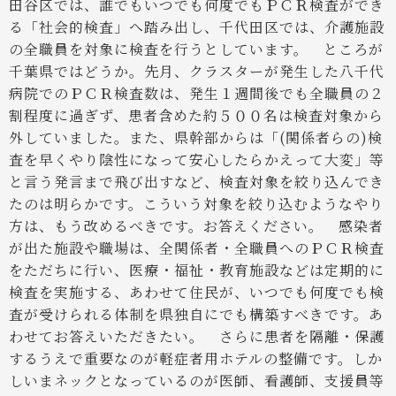
田谷区では、誰でもいつでも何度でもＰＣＲ検査ができ
る「社会的検査」へ踏み出し、千代田区では、介護施設
の全職員を対象に検査を行うとしています。
ところが
千葉県ではどうか。先月、クラスターが発生した八千代
病院でのＰＣＲ検査数は、発生１週間後でも全職員の２
割程度に過ぎず、患者含めた約５００名は検査対象から
外していました。また、県幹部からは「(関係者らの)検
査を早くやり陰性になって安心したらかえって大変」等
と言う発言まで飛び出すなど、検査対象を絞り込んでき
たのは明らかです。こういう対象を絞り込むようなやり
方は、もう改めるべきです。お答えください。
感染者
が出た施設や職場は、全関係者・全職員へのＰＣＲ検査
をただちに行い、医療・福祉・教育施設などは定期的に
検査を実施する、あわせて住民が、いつでも何度でも検
査が受けられる体制を県独自にでも構築すべきです。あ
わせてお答えいただきたい。
さらに患者を隔離・保護
するうえで重要なのが軽症者用ホテルの整備です。しか
しいまネックとなっているのが医師、看護師、支援員等