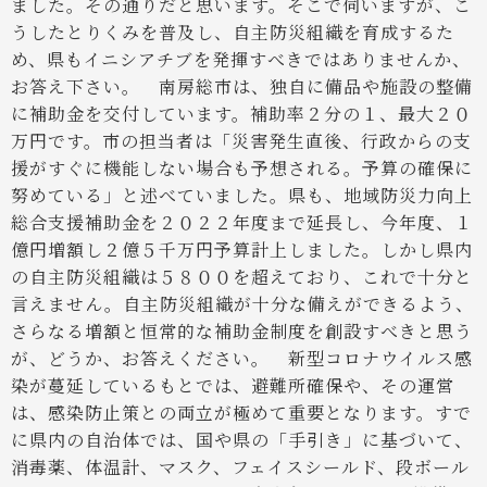
ました。その通りだと思います。そこで伺いますが、こ
うしたとりくみを普及し、自主防災組織を育成するた
め、県もイニシアチブを発揮すべきではありませんか、
お答え下さい。
南房総市は、独自に備品や施設の整備
に補助金を交付しています。補助率２分の１、最大２０
万円です。市の担当者は「災害発生直後、行政からの支
援がすぐに機能しない場合も予想される。予算の確保に
努めている」と述べていました。県も、地域防災力向上
総合支援補助金を２０２２年度まで延長し、今年度、１
億円増額し２億５千万円予算計上しました。しかし県内
の自主防災組織は５８００を超えており、これで十分と
言えません。自主防災組織が十分な備えができるよう、
さらなる増額と恒常的な補助金制度を創設すべきと思う
が、どうか、お答えください。
新型コロナウイルス感
染が蔓延しているもとでは、避難所確保や、その運営
は、感染防止策との両立が極めて重要となります。すで
に県内の自治体では、国や県の「手引き」に基づいて、
消毒薬、体温計、マスク、フェイスシールド、段ボール