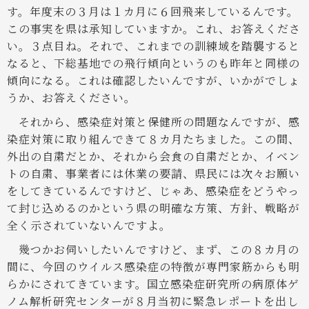
す。年度末の３月は１カ月に６回飛来しているんです。
この事実を県は承知していますか。これ、お答えくださ
い。３点目ね。それで、これまでの訓練域を踏襲すると
なると、下総基地での飛行傾向というのも昨年と同様の
傾向になる。これは確認したいんですが、いかがでしょ
うか、お答えください。
それから、感染症対策と保健所の問題なんですが、感
染症対策に取り組んできて８カ月たちました。この間、
外出の自粛だとか、それから会食の自粛だとか、イベン
トの自粛、事業者には休業の要請、県民には次々お願い
をしてきているんですけど、じゃあ、感染症をどうやっ
て封じ込めるのかという県の明確な方策、方針、戦略が
全く示されていないんですよ。
幾つかお伺いしたいんですけど、まず、この８カ月の
間に、今回のウイルス感染症の特徴が専門家筋からも明
らかにされてきています。国立感染症研究所の病原体ゲ
ノム解析研究センターが８月当初に緊急レポートを出し