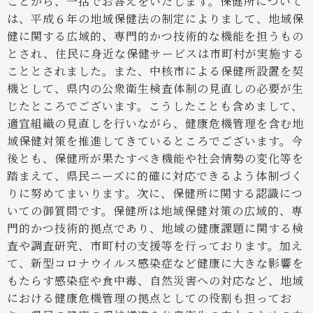
ことから、一括でお答えをいたします。保健所について
は、平成６年の地域保健法の制定によりまして、地域保
健に関する広域的、専門的かつ技術的な機能を担うもの
とされ、住民に身近な保健サービスは市町村が実施する
こととされました。また、中核市による保健所設置を契
機として、県内の公衆衛生検査体制の見直しの必要が生
じたところでございます。こうしたことも含めまして、
適宜組織の見直しを行いながら、健康危機管理を含む地
域保健対策を推進してきているところでございます。今
後とも、保健所が果たすべき機能や社会情勢の変化等を
踏まえて、県民ニーズに的確に対応できるよう体制づく
りに努めてまいります。次に、保健所に関する認識につ
いての御質問です。保健所は地域保健対策の広域的、専
門的かつ技術的拠点であり、地域の健康課題に関する検
査や調査研究、市町村の支援等を行っております。加え
て、新型コロナウイルス感染症など健康に大きな影響を
もたらす感染症や食中毒、自然災害への対応など、地域
における健康危機管理の拠点としての役割も担ってお