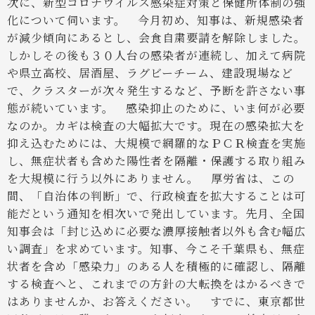
次に、新型コロナウイルス感染症対策と保健所体制の強
化について伺います。
今月初め、知事は、新規感染者
が減少傾向にあるとし、会食自粛要請を解除しました。
しかしその後も３０人台の感染者が連続し、加えて病院
や県立高校、居酒屋、ラグビーチーム、建設現場など
で、クラスターが次々発生するなど、予断を許さない事
態が続いています。
感染抑止のために、いま何が必要
なのか。カギは検査の大幅拡大です。現在の感染拡大を
抑え込むためには、大規模で網羅的なＰＣＲ検査を実施
し、無症状者も含めた陽性者を隔離・保護する取り組み
を大規模に行う以外にありません。
厚労省は、この
間、「自治体の判断」で、行政検査を拡大することは可
能だという通知を相次いで発出しています。先月、全国
知事会は「封じ込めに必要な濃厚接触者以外も含む幅広
い調査」を求めています。知事、今こそ千葉県も、無症
状者を含め「感染力」のある人を積極的に確認し、隔離
する検査へと、これまでの方針の大転換をはかるべきで
はありませんか、お答えください。
すでに、東京都世