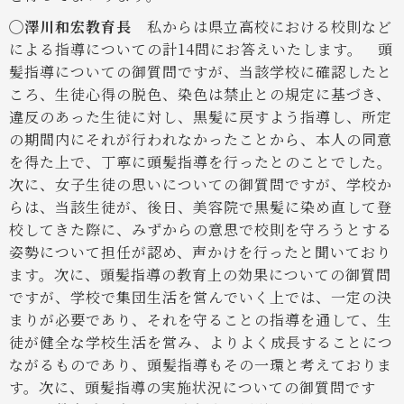
◯澤川和宏教育長
私からは県立高校における校則など
による指導についての計14問にお答えいたします。 頭
髪指導についての御質問ですが、当該学校に確認したと
ころ、生徒心得の脱色、染色は禁止との規定に基づき、
違反のあった生徒に対し、黒髪に戻すよう指導し、所定
の期間内にそれが行われなかったことから、本人の同意
を得た上で、丁寧に頭髪指導を行ったとのことでした。
次に、女子生徒の思いについての御質問ですが、学校か
らは、当該生徒が、後日、美容院で黒髪に染め直して登
校してきた際に、みずからの意思で校則を守ろうとする
姿勢について担任が認め、声かけを行ったと聞いており
ます。次に、頭髪指導の教育上の効果についての御質問
ですが、学校で集団生活を営んでいく上では、一定の決
まりが必要であり、それを守ることの指導を通して、生
徒が健全な学校生活を営み、よりよく成長することにつ
ながるものであり、頭髪指導もその一環と考えておりま
す。次に、頭髪指導の実施状況についての御質問です