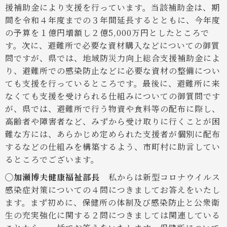
援補助金により支援を行っています。当該補助金は、期
間を令和４年度までの３年間延長するとともに、今年度
の予算を１億円増額し２億5,000万円としたところで
す。次に、避難所で必要な資材購入などについての御質
問ですが、県では、地域防災力向上総合支援補助金によ
り、避難所での感染防止などに必要な資材の整備につい
ても支援を行っているところです。最後に、避難所に来
なくても支援を受けられる仕組みについての御質問です
が、県では、避難所で行う物資や食料等の配布に際し、
高齢者や障害者など、みずから受け取りに行くことが困
難な方には、あらかじめ定められた支援者が個別に配布
するなどの仕組みを構築するよう、市町村に助言してい
るところでございます。
◯加瀬博夫健康福祉部長
私からは新型コロナウイルス
感染症対策についての４問につきましてお答えをいたし
ます。まず初めに、保健所の体制及び感染防止と公衆衛
生の充実強化に関する２問につきましては関連している