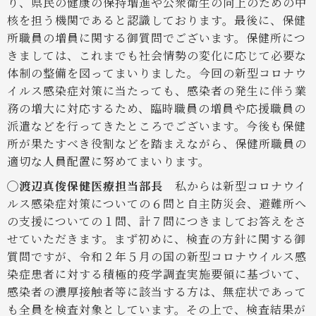
り、県民の健康の保持増進や公衆衛生の向上のための中
核を担う機関であると認識しております。最後に、保健
所職員の増員に関する御質問でございます。保健所につ
きましては、これまでも社会情勢の変化に応じて必要な
体制の整備を図ってまいりました。今回の新型コロナウ
イルス感染症対策に当たっても、感染者の発生に伴う業
務の増大に対応するため、臨時職員の増員や応援職員の
派遣などを行ってきたところでございます。今後も保健
所が果たすべき役割などを踏まえながら、保健所職員の
適切な人員配置に努めてまいります。
◯渡辺真俊保健医療担当部長
私からは新型コロナウイ
ルス感染症対策についての６問と自主防災会、避難所へ
の支援についての１問、計７問につきましてお答えをさ
せていただきます。まず初めに、検査の方針に関する御
質問ですが、令和２年５月の国の新型コロナウイルス感
染症患者に対する積極的疫学調査実施要領に基づいて、
感染者の濃厚接触者等に該当する方は、無症状であって
も全員を検査対象としています。その上で、検査結果が