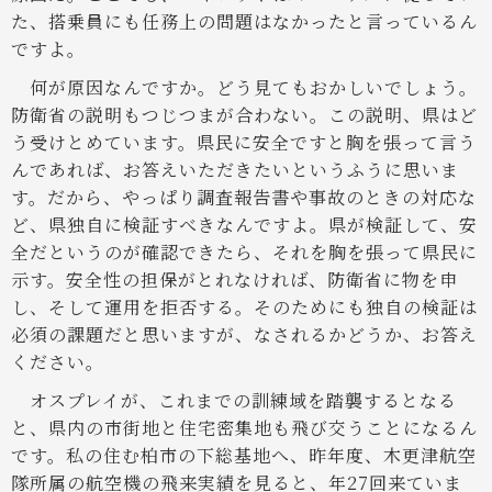
た、搭乗員にも任務上の問題はなかったと言っているん
ですよ。
何が原因なんですか。どう見てもおかしいでしょう。
防衛省の説明もつじつまが合わない。この説明、県はど
う受けとめています。県民に安全ですと胸を張って言う
んであれば、お答えいただきたいというふうに思いま
す。だから、やっぱり調査報告書や事故のときの対応な
ど、県独自に検証すべきなんですよ。県が検証して、安
全だというのが確認できたら、それを胸を張って県民に
示す。安全性の担保がとれなければ、防衛省に物を申
し、そして運用を拒否する。そのためにも独自の検証は
必須の課題だと思いますが、なされるかどうか、お答え
ください。
オスプレイが、これまでの訓練域を踏襲するとなる
と、県内の市街地と住宅密集地も飛び交うことになるん
です。私の住む柏市の下総基地へ、昨年度、木更津航空
隊所属の航空機の飛来実績を見ると、年27回来ていま