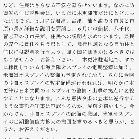
など、住民はさらなる不安を募らせています。なのに防
衛省の住民説明会は、いまだに木更津市だけにとどまっ
たままです。５月には君津、富津、袖ケ浦の３市長と市
原市長が詳細な説明を要請し、６月には船橋、八千代、
習志野の３市長が、住民への説明も求めています。県民
の安全に責任を負う県として、飛行地域となる自治体と
住民には説明を行うよう、強く国に働きかけるべきでは
ありませんか、お答え下さい。
木更津駐屯地で、すで
に稼働している米海兵隊オスプレイの定期整備に加え、
米海軍オスプレイの整備も予定されており、さらに今回
の陸自オスプレイの暫定配備が行われれば、明らかに木
更津は日米共同のオスプレイの整備・出撃の拠点に変貌
することになります。こんな憲法９条の立場に逆行する
ような事態を知事は容認するのか、見解を伺います。
今
からでも、陸自オスプレイの配備の撤回、米軍オスプレ
イの定期整備能力拡大の撤回を求めるべきと思うが、ど
うか。お答えください。