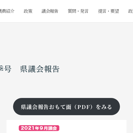
議員紹介
政策
議会報告
質問・発言
提言・要望
政
季号 県議会報告
日
県議会報告おもて面（PDF）をみる