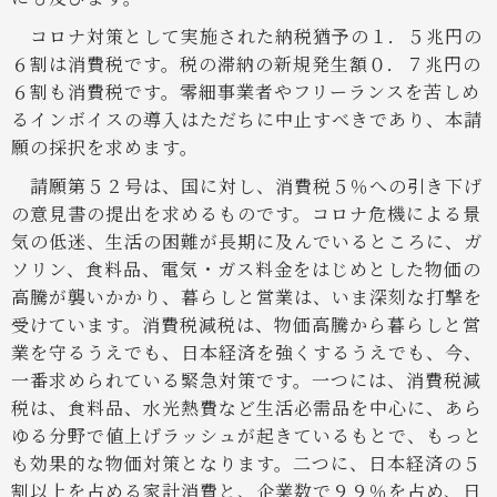
コロナ対策として実施された納税猶予の１．５兆円の
６割は消費税です。税の滞納の新規発生額０．７兆円の
６割も消費税です。零細事業者やフリーランスを苦しめ
るインボイスの導入はただちに中止すべきであり、本請
願の採択を求めます。
請願第５２号は、国に対し、消費税５％への引き下げ
の意見書の提出を求めるものです。コロナ危機による景
気の低迷、生活の困難が長期に及んでいるところに、ガ
ソリン、食料品、電気・ガス料金をはじめとした物価の
高騰が襲いかかり、暮らしと営業は、いま深刻な打撃を
受けています。消費税減税は、物価高騰から暮らしと営
業を守るうえでも、日本経済を強くするうえでも、今、
一番求められている緊急対策です。一つには、消費税減
税は、食料品、水光熱費など生活必需品を中心に、あら
ゆる分野で値上げラッシュが起きているもとで、もっと
も効果的な物価対策となります。二つに、日本経済の５
割以上を占める家計消費と、企業数で９９％を占め、日