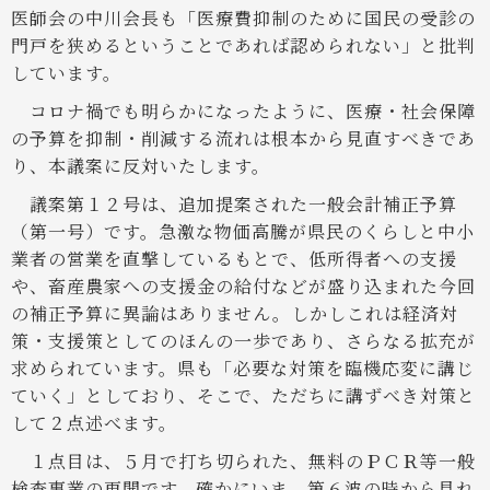
医師会の中川会長も「医療費抑制のために国民の受診の
門戸を狭めるということであれば認められない」と批判
しています。
コロナ禍でも明らかになったように、医療・社会保障
の予算を抑制・削減する流れは根本から見直すべきであ
り、本議案に反対いたします。
議案第１２号は、追加提案された一般会計補正予算
（第一号）です。急激な物価高騰が県民のくらしと中小
業者の営業を直撃しているもとで、低所得者への支援
や、畜産農家への支援金の給付などが盛り込まれた今回
の補正予算に異論はありません。しかしこれは経済対
策・支援策としてのほんの一歩であり、さらなる拡充が
求められています。県も「必要な対策を臨機応変に講じ
ていく」としており、そこで、ただちに講ずべき対策と
して２点述べます。
１点目は、５月で打ち切られた、無料のＰＣＲ等一般
検査事業の再開です。確かにいま、第６波の時から見れ