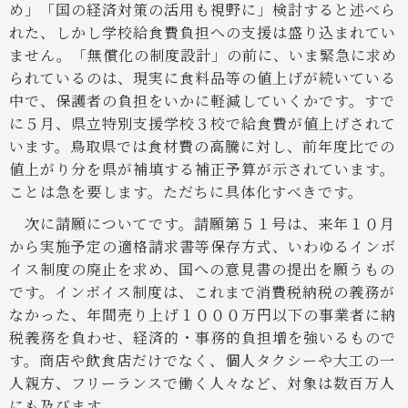
め」「国の経済対策の活用も視野に」検討すると述べら
れた、しかし学校給食費負担への支援は盛り込まれてい
ません。「無償化の制度設計」の前に、いま緊急に求め
られているのは、現実に食料品等の値上げが続いている
中で、保護者の負担をいかに軽減していくかです。すで
に５月、県立特別支援学校３校で給食費が値上げされて
います。鳥取県では食材費の高騰に対し、前年度比での
値上がり分を県が補填する補正予算が示されています。
ことは急を要します。ただちに具体化すべきです。
次に請願についてです。請願第５１号は、来年１０月
から実施予定の適格請求書等保存方式、いわゆるインボ
イス制度の廃止を求め、国への意見書の提出を願うもの
です。インボイス制度は、これまで消費税納税の義務が
なかった、年間売り上げ１０００万円以下の事業者に納
税義務を負わせ、経済的・事務的負担増を強いるもので
す。商店や飲食店だけでなく、個人タクシーや大工の一
人親方、フリーランスで働く人々など、対象は数百万人
にも及びます。