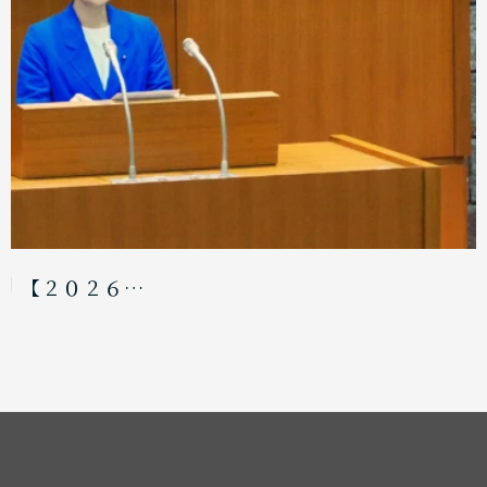
【２０２６…