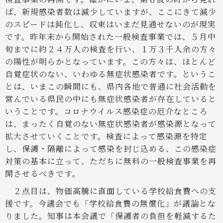
ば、新規感染者数は減少していますが、ここにきて減少
のスピードは鈍化し、収束はいまだ見通せないのが現実
です。昨年末から開始された一般検査事業では、５月中
旬までに約２４万人の検査を行い、１万３千人余の方々
の陽性が明らかとなっています。この方々は、ほとんど
自覚症状のない、いわゆる無症状感染者です。というこ
とは、いまこの瞬間にも、県内各地で普通に社会活動を
営んでいる県民の中にも無症状感染者が存在していると
いうことです。コロナウイルス感染症の厄介なところ
は、まったく自覚のない無症状感染者が感染源となって
拡大させていくことです。検査によって感染源を特定
し、保護・隔離によって感染を封じ込める、この感染症
対策の基本に立って、ただちに無料の一般検査事業を再
開させるべきです。
２点目は、物価高騰に直面している学校給食費への支
援です。今議会でも「学校給食費の無償化」が議論とな
りました。知事は本会議で「保護者の負担を軽減するた