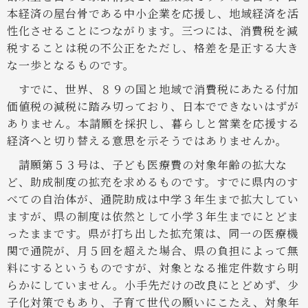
本経済の屋台骨である中小企業を応援し、地域経済を活
性化させることにつながります。三つには、消費税を減
税することは税の不公正をただし、格差を是正する大き
な一歩となるものです。
すでに、世界、８９の国と地域で消費税にあたる付加
価値税の減税に踏み切っており、日本でできないはずが
ありません。本請願を採択し、暮らしと営業を応援する
経済へと切り替える意思を示そうではありませんか。
請願第５３号は、子ども医療費の対象年齢の拡大な
ど、助成制度の拡充を求めるものです。すでに県内のす
べての自治体が、通院助成は中学３年生まで拡大してい
ますが、県の制度は依然として小学３年生までにとどま
ったままです。県が打ち出した拡充策は、同一の医療機
関で通院が、月５回を超えた場合、県の負担によって無
料にするというものですが、対象となる推定件数すら明
らかにしていません。小手先だけの改良にとどめず、少
子化対策でもあり、子育て世代の願いにこたえ、対象年