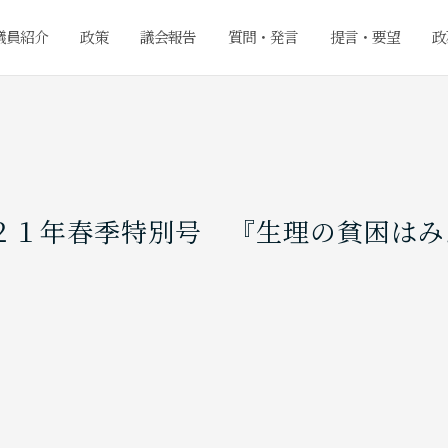
議員紹介
政策
議会報告
質問・発言
提言・要望
政
２１年春季特別号 『生理の貧困はみ