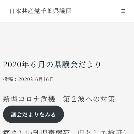
Skip
日本共産党千葉県議団
to
content
2020年６月の県議会だより
投稿：
2020年6月16日
新型コロナ危機 第２波への対策
議会だよりをみる
痛ましい乳児衰弱死 県として検証し