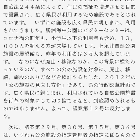
自治法２４４条によって、住民の福祉を増進させる目的
で設置され、広く県民が利用するため施設であるとされ
ています。
いずれの施設も広く県民に親しまれ、利用
されてきました。勝浦海中公園のビジターセンターは、
コロナ禍の昨年も、小学生以下の利用者も含め、１３，
０００人を超える方が来場しています。上永井自然公園
施設の展望館も、昨年の利用者は３万人を超えていま
す。
なのになぜ廃止・移譲なのか。この背景に横たわ
っているのが、すべての公の施設を対象に、廃止、移
譲、施設のあり方などを検討するとした、２０１２年の
「公の施設の見直し方針」であり、県の行政改革計画で
す。広く県民に親しまれ、利用されている自然公園施設
を行革の対象にして切り捨てるなど、到底認められるも
のではありません。よって、議案第１２号に反対しま
す。
次に、議案第２９号、第３０号、第３５号、第３６号
は、いずれも公の施設の指定管理者の指定に係るもので