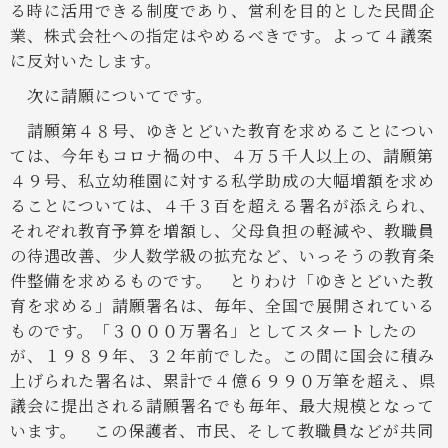
る時に活用できる制度であり、営利を目的とした民間企
業、株式会社への指定はやめるべきです。よって４議案
に反対いたします。
次に請願についてです。
請願第４８号、ゆきとどいた教育を求めることについ
ては、今年もコロナ禍の中、４万５千人以上の、請願第
４９号、私立幼稚園に対する私学助成の大幅増額を求め
ることについては、４千３百を超える署名が添えられ、
それぞれ教育予算を増額し、父母負担の軽減や、教職員
の待遇改善、少人数学級の拡充など、いっそうの教育条
件整備を求めるものです。
とりわけ「ゆきとどいた教
育を求める」請願署名は、毎年、全国で展開されている
ものです。「３０００万署名」としてスタートしたの
が、１９８９年、３２年前でした。この間に国会に積み
上げられた署名は、累計で４億６９９０万筆を超え、県
議会に提出される請願署名でも毎年、最大規模となって
います。
この保護者、市民、そして教職員などが共同