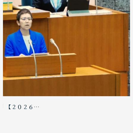
【２０２６…