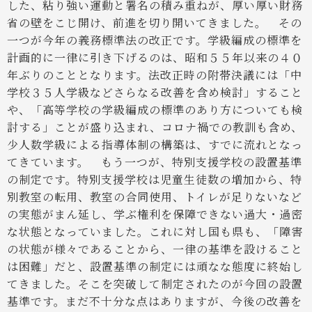
した、粘り強い運動と署名の積み重ねが、厚い厚い財務
省の壁をこじ開け、前進を切り開いてきました。
その
一つが今年の義務標準法の改正です。学級編成の標準を
計画的に一律に引き下げるのは、昭和５５年以来の４０
年ぶりのこととなります。法改正時の附帯決議には「中
学校３５人学級などさらなる改善を含め検討」すること
や、「高等学校の学級編成の標準のあり方についても検
討する」ことが盛り込まれ、コロナ禍での教訓も含め、
少人数学級による指導体制の構築は、すでに流れとなっ
てきています。
もう一つが、特別支援学校の設置基準
の制定です。特別支援学校は児童生徒数の増加から、特
別教室の転用、教室の合同使用、トイレが足りないなど
の実態がまん延し、学ぶ権利を保障できない過大・過密
な状態となっていました。これに対し国も県も、「障害
の状態が様々であることから、一律の基準を設けること
は困難」だと、設置基準の制定には頑なな態度に終始し
てきました。そこを突破して制定されたのが今回の設置
基準です。まだ不十分な点はありますが、今後の改善を