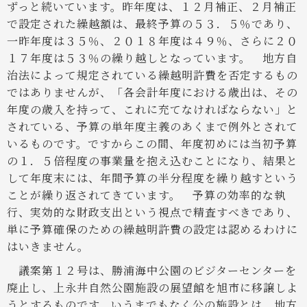
ずっと続いています。昨年度は、１２月補正、２月補正
で設定された繰越額は、最終予算の５３．５％であり、
一昨年度は３５％、２０１８年度は４９％、さらに２０
１７年度は５３％の繰り越しとなっています。
地方自
治法によって規定されている繰越明許費を否定するもの
ではありませんが、「各会計年度における歳出は、その
年度の歳入を持って、これに充てなければならない」と
されている、予算の単年度主義のあくまで例外とされて
いるものです。ですからこの間、年度初めには当初予算
の１．５倍程度の事業量を抱え込むことになり、結果と
して年度末には、年間予算の半分程度を繰り越すという
ことが繰り返されてきています。
予算の効率的な執
行、実効的な財政支出という視点で精査すべきであり、
単に予算確保のための繰越明許費の設定は認めるわけに
はいきません。
議案第１２号は、勝浦海中公園のビジターセンターを
廃止し、上永井自然公園施設の展望館を旭市に移譲しよ
うとするものです。いうまでもなく公の施設とは、地方