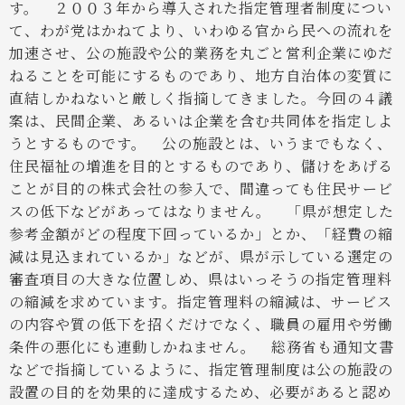
す。
２００３年から導入された指定管理者制度につい
て、わが党はかねてより、いわゆる官から民への流れを
加速させ、公の施設や公的業務を丸ごと営利企業にゆだ
ねることを可能にするものであり、地方自治体の変質に
直結しかねないと厳しく指摘してきました。今回の４議
案は、民間企業、あるいは企業を含む共同体を指定しよ
うとするものです。
公の施設とは、いうまでもなく、
住民福祉の増進を目的とするものであり、儲けをあげる
ことが目的の株式会社の参入で、間違っても住民サービ
スの低下などがあってはなりません。
「県が想定した
参考金額がどの程度下回っているか」とか、「経費の縮
減は見込まれているか」などが、県が示している選定の
審査項目の大きな位置しめ、県はいっそうの指定管理料
の縮減を求めています。指定管理料の縮減は、サービス
の内容や質の低下を招くだけでなく、職員の雇用や労働
条件の悪化にも連動しかねません。
総務省も通知文書
などで指摘しているように、指定管理制度は公の施設の
設置の目的を効果的に達成するため、必要があると認め