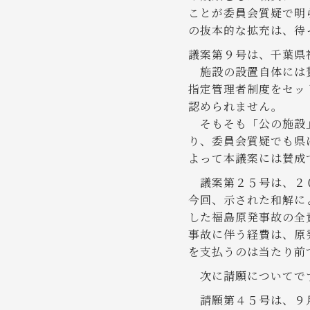
ことが委員会質疑で明
の抜本的な拡充は、待
議案第９号は、千葉県
施設の設置自体には賛
指定管理者制度をセッ
認められません。
そもそも「公の施設」
り、委員会質疑でも県
よって本議案には賛成
議案第２５号は、２０
今回、示された和解に
した福島原発事故の全
事故に伴う経費は、原
を支払うのは当たり前
次に請願についてで
請願第４５号は、９月