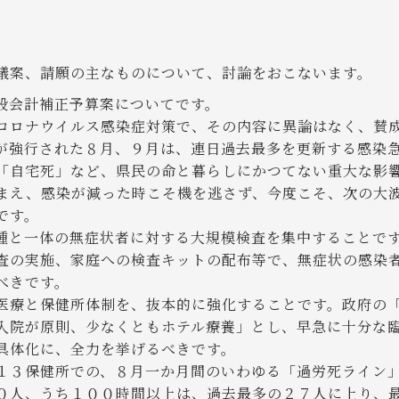
日
議案、請願の主なものについて、討論をおこないます。
般会計補正予算案についてです。
ロナウイルス感染症対策で、その内容に異論はなく、賛
が強行された８月、９月は、連日過去最多を更新する感染
「自宅死」など、県民の命と暮らしにかつてない重大な影
まえ、感染が減った時こそ機を逃さず、今度こそ、次の大
です。
と一体の無症状者に対する大規模検査を集中することです
査の実施、家庭への検査キットの配布等で、無症状の感染
べきです。
療と保健所体制を、抜本的に強化することです。政府の
入院が原則、少なくともホテル療養」とし、早急に十分な
具体化に、全力を挙げるべきです。
３保健所での、８月一か月間のいわゆる「過労死ライン
０人、うち１００時間以上は、過去最多の２７人に上り、