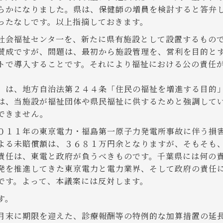
らかになりました。県は、保健師の増員を検討すると答弁
ったなしです。以上指摘しておきます。
社会福祉センタ一を、新たに県有施設として設置するもの
成ですが、問題は、最初から施設管理を、営利を目的と
トで導入することです。それにより福祉における公の責任
は、地方自治法第２４４条「住民の福祉を増進する目的
は、当施設が福祉団体や県民福祉に供するためと強調して
できません。
１１年の東京電力・福島第一原子力発電所事故に伴う損
よる未賠償額は、３６８１万円余となりますが、そもそも
責任は、東電と政府が負うべきものです。千葉県には何の
発を推進してきた東京電力と電力業界、そして政府の責任
です。よって、本議案には反対します。
す。
末に期限を迎えた、診療報酬等の特例的な加算措置の延