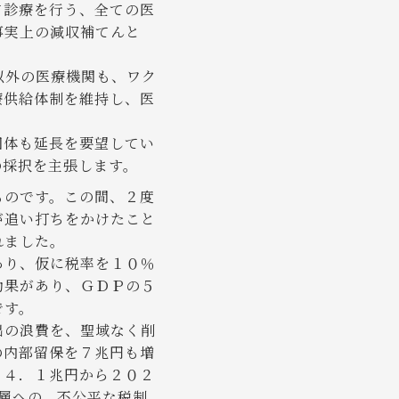
て診療を行う、全ての医
事実上の減収補てんと
以外の医療機関も、ワク
療供給体制を維持し、医
団体も延長を要望してい
の採択を主張します。
ものです。この間、２度
が追い打ちをかけたこと
れました。
あり、仮に税率を１０％
効果があり、ＧＤＰの５
です。
出の浪費を、聖域なく削
の内部留保を７兆円も増
１４．１兆円から２０２
層への、不公平な税制