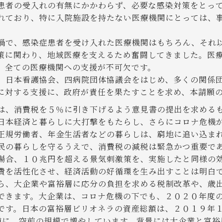
患者の受入れの有無にかかわらず、必要な感染対策をとっ
れており、特に入院施設を持たない医療機関にとっては、
で、感染症患者を受け入れた医療機関はもちろん、それ
策に関わり、地域医療を支えるため奮闘してきました。医
、全ての医療機関への支援が不可欠です。
日本看護協会、四病院団体協議会をはじめ、多くの関係
に対する支援に、政府が責任を果たすことを求め、本請願
、消費税を５％に引き下げるよう意見書の提出を求める
日本経済と暮らしに大打撃をもたらし、さらにコロナ危機
正規労働者、年金生活者などの暮らしは、窮地に追い込ま
の暮らしを守るうえで、消費税の減税は緊急かつ重要で
場合、１０兆円を超える景気刺激策を、実施したと同様の
費を活性化させ、経済活動の好循環を生み出すことは明白
、大企業や富裕層に応分の負担を求める税制改革や、歳
できます。大企業は、コロナ危機の下でも、２０２０年度
です。日本の富裕層ビリオネラの資産総額は、２０１９年
逆に、空前の規模で増やしています。背景には大企業と富裕