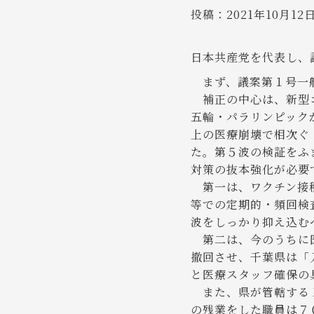
投稿：
2021年10月12
日本共産党を代表し、
まず、議案第１号一
補正の中心は、新型コ
五輪・パラリンピック
上の医療崩壊で相次ぐ
た。第５波の検証をふ
対策の抜本強化が必要
第一は、ワクチン接種
等での定期的・頻回検
波をしっかり抑え込む
第二は、今のうちに医
撤回させ、千葉県は「
と医療スタッフ確保の
また、県が管轄する１
の残業をした職員は７