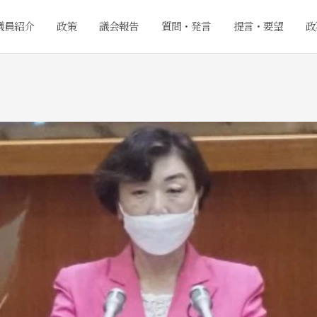
議員紹介
政策
議会報告
質問・発言
提言・要望
政