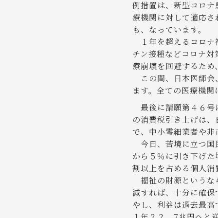
例措置は、新型コロナ
療機関に対して適応さ
も、なっています。
１年を超えるコロナ禍
チン接種などコロナ対
療崩壊を回避するため
この間、日本医師会、
ます。全ての医療機関
最後に請願第４６号は
の消費税引き上げは、
で、中小零細業者や非
今日、苦境に立つ国民
から５％に引き下げた
割以上を占める個人消
福祉の財源というなら
減すれば、十分に確保
やし、利益は過去最高
１年２２．7兆円へと