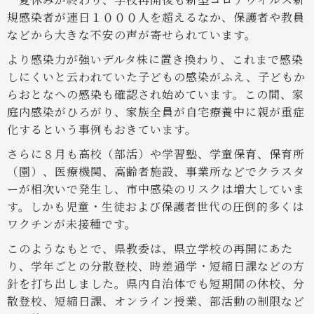
規感染者が連日１０００人を超えるなか、保護者や教員
などから大きな不安の声が寄せられています。
より感染力が強いデルタ株に置き換わり、これまで感染
しにくいと云われていた子どもの感染がふえ、子どもか
らおとなへの感染も確認され始めています。この間、家
庭内感染がひろがり、家族全員が自宅療養中に親が重症
化するという事例もおきています。
さらに８月も高校（部活）や学習塾、学童保育、保育所
（園）、医療機関、高齢者施設、事業所などでクラスタ
ーが相次いで発生し、市中感染のリスクは増大していま
す。しかも児童・生徒および保護者世代の圧倒的多くは
ワクチンが未接種です。
このようなもとで、県教委は、県立学校の再開にあた
り、学年ごとの分散登校、時差通学・短縮日課などの方
針を打ち出しました。県内自治体でも短期間の休校、分
散登校、短縮日課、オンライン授業、部活動の制限など