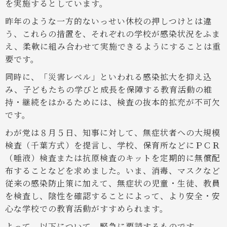
を実施するとしています。
昨年のような一方的ないっせい休校の押しつけとは違
う、これらの措置を、それぞれの学校が感染状況をふま
え、柔軟に組み合わせて実施できるようにすることは重
要です。
同時に、「災害レベル」といわれる感染拡大を抑え込
み、子どもたちの学びと成長を保障する教育活動の維
持・継続をはかるためには、検査の抜本的拡充が不可欠
です。
わが党は８月５日、知事に対して、無症状者への大規模
検査（千葉方式）を提言し、学校、保育所などにＰＣＲ
（唾液）検査または抗原検査のキットを定期的に無償配
布することなどを求めました。いま、消毒、マスクなど
従来の感染防止策に加えて、無症状の児童・生徒、教員
を検査し、陰性を確認することによって、より安全・安
心な学校での教育活動がすすめられます。
よって、以下について、緊急に要請するものです。