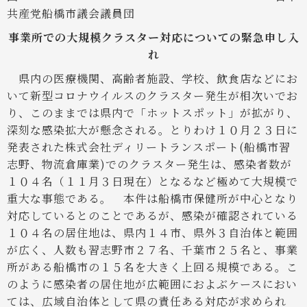
共産党船橋市議会議員団
事業所での大規模クラスター対応についての緊急申し入
れ
県内の医療機関、高齢者施設、学校、飲食店などにお
いて新型コロナウイルスのクラスター発生が相次いでお
り、このままでは県内で「ホットスポット」が拡がり、
深刻な感染拡大が懸念される。とりわけ１０月２３日に
発表された株式会社ディリートランスポート(船橋市習
志野、物流倉庫業)でのクラスター発生は、感染者数が
１０４名（１１月３日現在）となるなど極めて大規模で
重大な事態である。
本件は船橋市保健所が中心となり
対応しているとのことであるが、感染が確認されている
１０４名の居住地は、県内１４市、県外３自治体と範囲
が広く、人数も習志野市２７名、千葉市２５名と、事業
所がある船橋市の１５名を大きく上回る規模である。こ
のように感染者の居住地が広範囲におよぶケースにおい
ては、広域自治体として県の責任ある対応が求められ