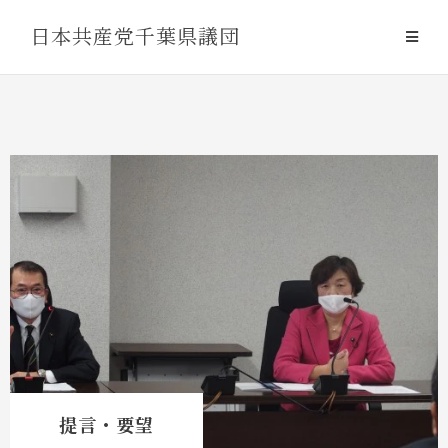
Skip
日本共産党千葉県議団
to
content
提言・要望