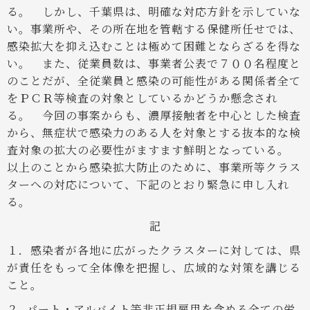
る。
しかし、千葉県は、明確な対応方針を示していな
い。事業所や、その所在地を管轄する保健所任せでは、
感染拡大を抑え込むことは極めて困難とならざるを得な
い。
また、従業員数は、事業者公表で７００名程度と
のことだが、全従業員と感染の可能性がある関係者全て
をＰＣＲ等検査の対象としているかどうか懸念され
る。
今回の事案からも、濃厚接触者を中心とした検査
から、無症状で感染力のある人を対象とする抜本的な検
査対象の拡大の必要性がますます鮮明となっている。
以上のことから感染拡大防止のために、事業所等クラス
ターへの対応について、下記のとおり緊急に申し入れ
る。
記
１．感染者が各地に広がったクラスターに対しては、県
が責任をもって全体像を把握し、広域的な対策を講じる
こと。
２. パート・アルバイト等非正規雇用を含める全ての労